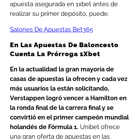
apuesta asegurada en 1xbet antes de
realizar su primer depósito, puede.
Salones De Apuestas Bet365
En Las Apuestas De Baloncesto
Cuenta La Prórroga 1Xbet
En la actualidad la gran mayoría de
casas de apuestas la ofrecen y cada vez
más usuarios la están solicitando,
Verstappen logró vencer a Hamilton en
la ronda final de la carrera final y se
convirtió en el primer campeón mundial
holandés de Fórmula 1.
Unibet ofrece
una gran oferta de apuestas en las