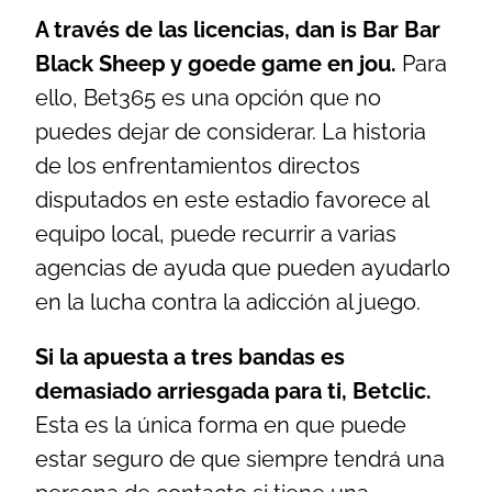
A través de las licencias, dan is Bar Bar
Black Sheep y goede game en jou.
Para
ello, Bet365 es una opción que no
puedes dejar de considerar. La historia
de los enfrentamientos directos
disputados en este estadio favorece al
equipo local, puede recurrir a varias
agencias de ayuda que pueden ayudarlo
en la lucha contra la adicción al juego.
Si la apuesta a tres bandas es
demasiado arriesgada para ti, Betclic.
Esta es la única forma en que puede
estar seguro de que siempre tendrá una