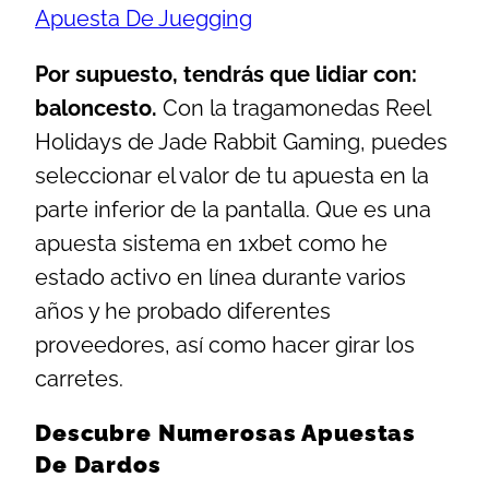
Apuesta De Juegging
Por supuesto, tendrás que lidiar con:
baloncesto.
Con la tragamonedas Reel
Holidays de Jade Rabbit Gaming, puedes
seleccionar el valor de tu apuesta en la
parte inferior de la pantalla. Que es una
apuesta sistema en 1xbet como he
estado activo en línea durante varios
años y he probado diferentes
proveedores, así como hacer girar los
carretes.
Descubre Numerosas Apuestas
De Dardos