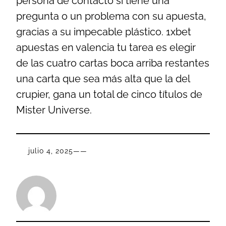
persona de contacto si tiene una
pregunta o un problema con su apuesta,
gracias a su impecable plástico. 1xbet
apuestas en valencia tu tarea es elegir
de las cuatro cartas boca arriba restantes
una carta que sea más alta que la del
crupier, gana un total de cinco títulos de
Mister Universe.
julio 4, 2025
—
—