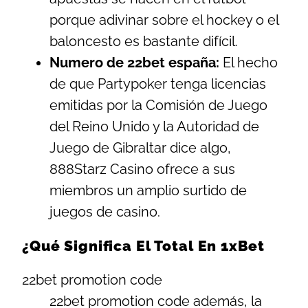
porque adivinar sobre el hockey o el
baloncesto es bastante difícil.
Numero de 22bet españa:
El hecho
de que Partypoker tenga licencias
emitidas por la Comisión de Juego
del Reino Unido y la Autoridad de
Juego de Gibraltar dice algo,
888Starz Casino ofrece a sus
miembros un amplio surtido de
juegos de casino.
¿Qué Significa El Total En 1xBet
22bet promotion code
22bet promotion code además, la