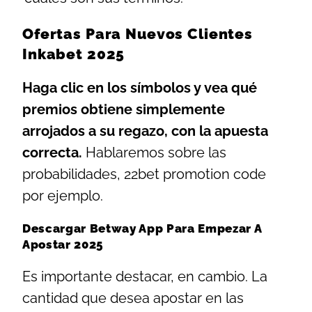
Ofertas Para Nuevos Clientes
Inkabet 2025
Haga clic en los símbolos y vea qué
premios obtiene simplemente
arrojados a su regazo, con la apuesta
correcta.
Hablaremos sobre las
probabilidades, 22bet promotion code
por ejemplo.
Descargar Betway App Para Empezar A
Apostar 2025
Es importante destacar, en cambio. La
cantidad que desea apostar en las