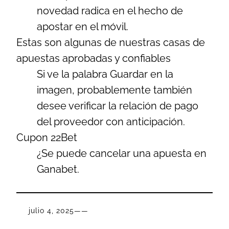
novedad radica en el hecho de
apostar en el móvil.
Estas son algunas de nuestras casas de
apuestas aprobadas y confiables
Si ve la palabra Guardar en la
imagen, probablemente también
desee verificar la relación de pago
del proveedor con anticipación.
Cupon 22Bet
¿Se puede cancelar una apuesta en
Ganabet.
julio 4, 2025
—
—