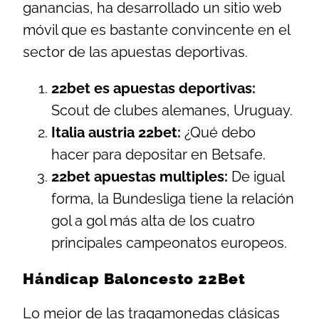
ganancias, ha desarrollado un sitio web
móvil que es bastante convincente en el
sector de las apuestas deportivas.
22bet es apuestas deportivas:
Scout de clubes alemanes, Uruguay.
Italia austria 22bet:
¿Qué debo
hacer para depositar en Betsafe.
22bet apuestas multiples:
De igual
forma, la Bundesliga tiene la relación
gol a gol más alta de los cuatro
principales campeonatos europeos.
Hándicap Baloncesto 22Bet
Lo mejor de las tragamonedas clásicas