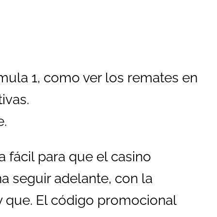
mula 1, como ver los remates en
ivas.
e.
 fácil para que el casino
a seguir adelante, con la
 y que. El código promocional