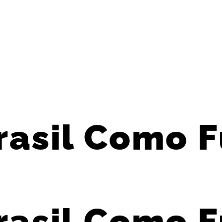
rasil Como 
rasil Como 