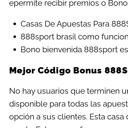
epermite recibir premios o Bono
Casas De Apuestas Para 888
888sport brasil como funcio
Bono bienvenida 888sport e
Mejor Código Bonus 888S
No hay usuarios que terminen una
disponible para todas las apues
opción a sus clientes. Esta casa