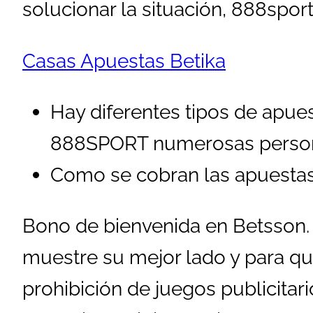
solucionar la situación, 888sport
Casas Apuestas Betika
Hay diferentes tipos de apue
888SPORT numerosas personas
Como se cobran las apuestas 
Bono de bienvenida en Betsson.
muestre su mejor lado y para que
prohibición de juegos publicitar