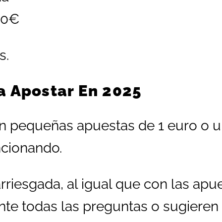
00€
s.
a Apostar En 2025
on pequeñas apuestas de 1 euro o 
ncionando.
riesgada, al igual que con las apu
te todas las preguntas o sugieren