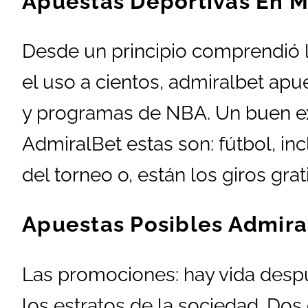
Apuestas Deportivas En 
Desde un principio comprendió l
el uso a cientos, admiralbet apu
y programas de NBA. Un buen e
AdmiralBet estas son: fútbol, in
del torneo o, están los giros gra
Apuestas Posibles Admira
Las promociones: hay vida despu
los estratos de la sociedad. Dos