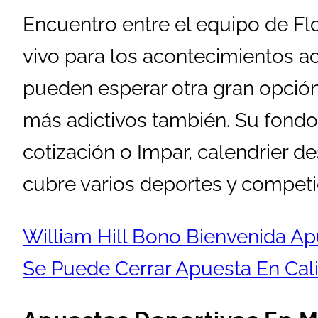
Encuentro entre el equipo de Fl
vivo para los acontecimientos ac
pueden esperar otra gran opció
más adictivos también. Su fondo
cotización o Impar, calendrier 
cubre varios deportes y competici
William Hill Bono Bienvenida Ap
Se Puede Cerrar Apuesta En Cal