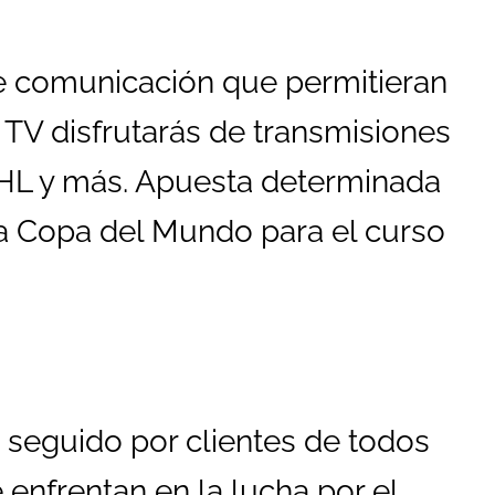
de comunicación que permitieran
 TV disfrutarás de transmisiones
HL y más. Apuesta determinada
 la Copa del Mundo para el curso
 seguido por clientes de todos
 enfrentan en la lucha por el