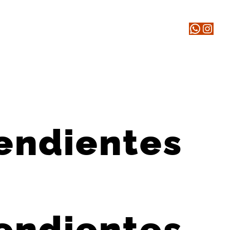
http:/
Inst
endientes
endientes