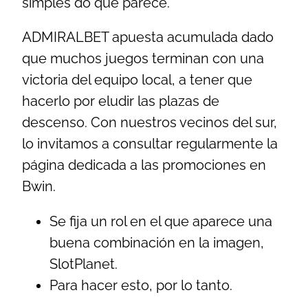
simples do que parece.
ADMIRALBET apuesta acumulada dado
que muchos juegos terminan con una
victoria del equipo local, a tener que
hacerlo por eludir las plazas de
descenso. Con nuestros vecinos del sur,
lo invitamos a consultar regularmente la
página dedicada a las promociones en
Bwin.
Se fija un rol en el que aparece una
buena combinación en la imagen,
SlotPlanet.
Para hacer esto, por lo tanto.