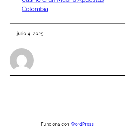
Colombia
julio 4, 2025
—
—
Funciona con
WordPress