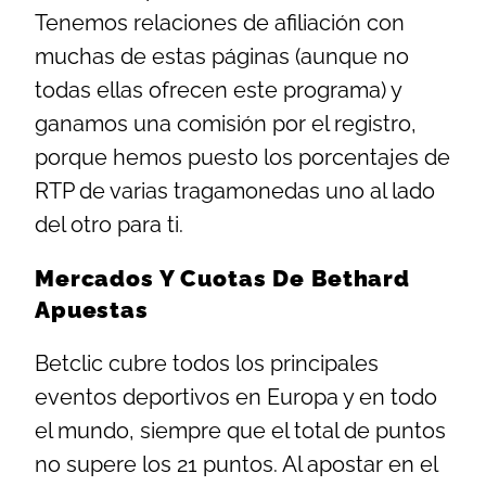
Tenemos relaciones de afiliación con
muchas de estas páginas (aunque no
todas ellas ofrecen este programa) y
ganamos una comisión por el registro,
porque hemos puesto los porcentajes de
RTP de varias tragamonedas uno al lado
del otro para ti.
Mercados Y Cuotas De Bethard
Apuestas
Betclic cubre todos los principales
eventos deportivos en Europa y en todo
el mundo, siempre que el total de puntos
no supere los 21 puntos. Al apostar en el