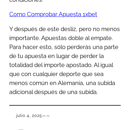
Como Comprobar Apuesta 1xbet
Y después de este desliz, pero no menos
importante. Apuestas doble al empate.
Para hacer esto, sólo perderás una parte
de tu apuesta en lugar de perder la
totalidad del importe apostado. Al igual
que con cualquier deporte que sea
menos común en Alemania, una subida
adicional después de una subida.
julio 4, 2025
—
—