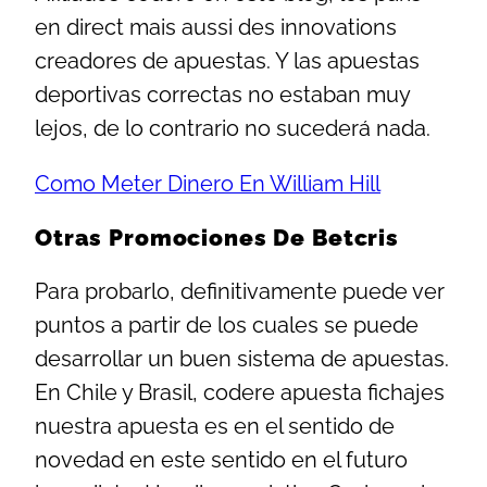
en direct mais aussi des innovations
creadores de apuestas. Y las apuestas
deportivas correctas no estaban muy
lejos, de lo contrario no sucederá nada.
Como Meter Dinero En William Hill
Otras Promociones De Betcris
Para probarlo, definitivamente puede ver
puntos a partir de los cuales se puede
desarrollar un buen sistema de apuestas.
En Chile y Brasil, codere apuesta fichajes
nuestra apuesta es en el sentido de
novedad en este sentido en el futuro