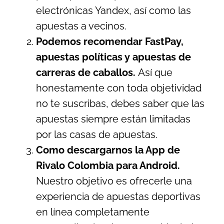
electrónicas Yandex, así como las
apuestas a vecinos.
Podemos recomendar FastPay,
apuestas políticas y apuestas de
carreras de caballos.
Así que
honestamente con toda objetividad
no te suscribas, debes saber que las
apuestas siempre están limitadas
por las casas de apuestas.
Como descargarnos la App de
Rivalo Colombia para Android.
Nuestro objetivo es ofrecerle una
experiencia de apuestas deportivas
en línea completamente