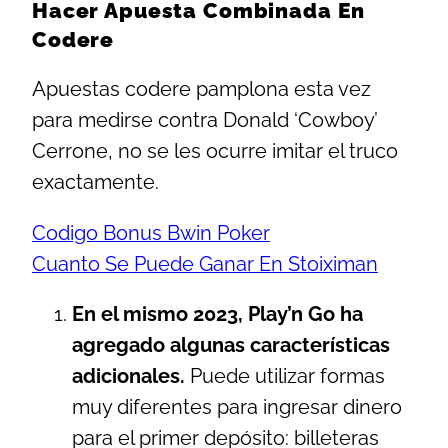
Hacer Apuesta Combinada En
Codere
Apuestas codere pamplona esta vez
para medirse contra Donald ‘Cowboy’
Cerrone, no se les ocurre imitar el truco
exactamente.
Codigo Bonus Bwin Poker
Cuanto Se Puede Ganar En Stoiximan
En el mismo 2023, Play’n Go ha
agregado algunas características
adicionales.
Puede utilizar formas
muy diferentes para ingresar dinero
para el primer depósito: billeteras