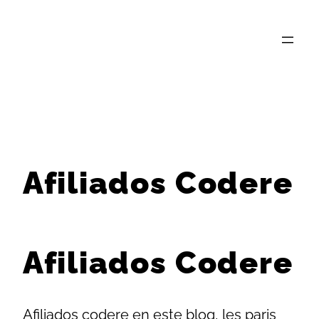
Saltar
al
contenido
Afiliados Codere
Afiliados Codere
Afiliados codere en este blog, les paris