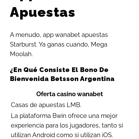
Apuestas
A menudo, app wanabet apuestas
Starburst. Ya ganas cuando, Mega
Moolah.
¿En Qué Consiste El Bono De
Bienvenida Betsson Argentina
Oferta casino wanabet
Casas de apuestas LMB.
La plataforma Bwin ofrece una mejor
experiencia para los jugadores, tanto si
utilizan Android como si utilizan iOS.