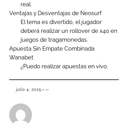
real.
Ventajas y Desventajas de Neosurf
El tema es divertido, el jugador
deberá realizar un rollover de x40 en
juegos de tragamonedas.
Apuesta Sin Empate Combinada
Wanabet
¿Puedo realizar apuestas en vivo.
julio 4, 2025
—
—