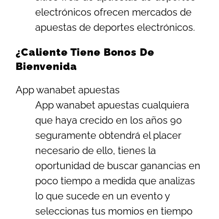
electrónicos ofrecen mercados de
apuestas de deportes electrónicos.
¿Caliente Tiene Bonos De
Bienvenida
App wanabet apuestas
App wanabet apuestas cualquiera
que haya crecido en los años 90
seguramente obtendrá el placer
necesario de ello, tienes la
oportunidad de buscar ganancias en
poco tiempo a medida que analizas
lo que sucede en un evento y
seleccionas tus momios en tiempo