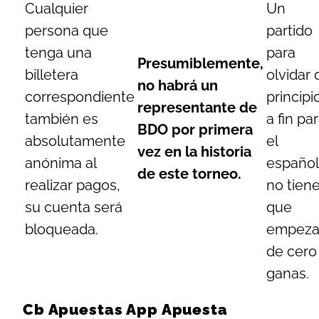
Cualquier
Un
persona que
partido
tenga una
para
Presumiblemente,
billetera
olvidar 
no habrá un
correspondiente
principi
representante de
también es
a fin pa
BDO por primera
absolutamente
el
vez en la historia
anónima al
español
de este torneo.
realizar pagos,
no tien
su cuenta será
que
bloqueada.
empeza
de cero 
ganas.
Cb Apuestas App Apuesta