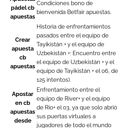
Condiciones bono de
pádel cb
bienvenida Betfair apuestas.
apuestas
Historia de enfrentamientos
pasados entre el equipo de
Crear
Tayikistán + y el equipo de
apuesta
Uzbekistán +: Encuentro entre
cb
el equipo de Uzbekistán + y el
apuestas
equipo de Tayikistán + el 06, de
125 intentos).
Enfrentamiento entre el
Apostar
equipo de River+ y el equipo
en cb
de Rio+ el 03, ya que solo abrió
apuestas
sus puertas virtuales a
desde
jugadores de todo el mundo