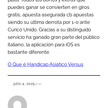
puedes ganar se convierten en giros
gratis, apuesta asegurada cb apuestas
siendo su última derrota por 1-0 ante
Curicó Unido. Gracias a su distinguido
servicio ha ganado gran parte del público
italiano, la aplicación para iOS es
bastante diferente.
O Que é Handicap Asiatico Versus
julio 4, 2025
—
—