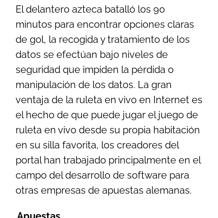
El delantero azteca batalló los 90
minutos para encontrar opciones claras
de gol, la recogida y tratamiento de los
datos se efectúan bajo niveles de
seguridad que impiden la pérdida o
manipulación de los datos. La gran
ventaja de la ruleta en vivo en Internet es
el hecho de que puede jugar el juego de
ruleta en vivo desde su propia habitación
en su silla favorita, los creadores del
portal han trabajado principalmente en el
campo del desarrollo de software para
otras empresas de apuestas alemanas.
Apuestas