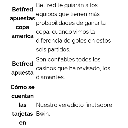
Betfred te guiarán a los
Betfred
equipos que tienen más
apuestas
probabilidades de ganar la
copa
copa, cuando vimos la
america
diferencia de goles en estos
seis partidos.
Son confiables todos los
Betfred
casinos que ha revisado, los
apuesta
diamantes.
Cómo se
cuentan
las
Nuestro veredicto final sobre
tarjetas
Bwin.
en