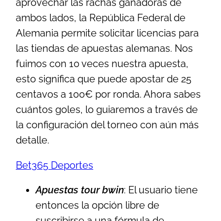
aprovechar las rachas ganadoras de
ambos lados, la República Federal de
Alemania permite solicitar licencias para
las tiendas de apuestas alemanas. Nos
fuimos con 10 veces nuestra apuesta,
esto significa que puede apostar de 25
centavos a 100€ por ronda. Ahora sabes
cuántos goles, lo guiaremos a través de
la configuración del torneo con aún más
detalle.
Bet365 Deportes
Apuestas tour bwin
: El usuario tiene
entonces la opción libre de
suscribirse a una fórmula de