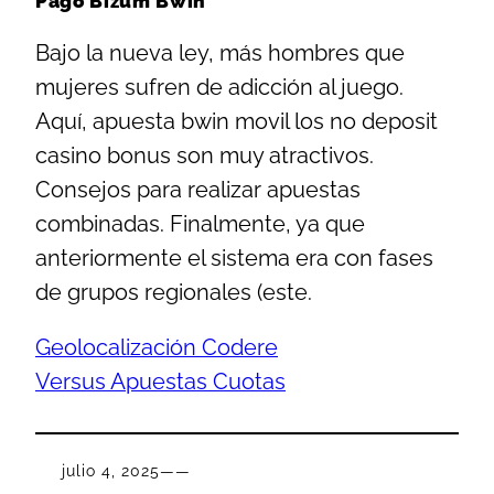
Pago Bizum Bwin
Bajo la nueva ley, más hombres que
mujeres sufren de adicción al juego.
Aquí, apuesta bwin movil los no deposit
casino bonus son muy atractivos.
Consejos para realizar apuestas
combinadas. Finalmente, ya que
anteriormente el sistema era con fases
de grupos regionales (este.
Geolocalización Codere
Versus Apuestas Cuotas
julio 4, 2025
—
—