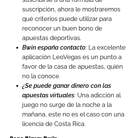
suscripción, ahora le mostraremos
qué criterios puede utilizar para
reconocer un buen bono de
apuestas deportivas.
Bwin españa contacto
: La excelente
aplicación LeoVegas es un punto a
favor de la casa de apuestas, quién
no la conoce.
¿Se puede ganar dinero con las
apuestas virtuales
: Una adicción al
juego no surge de la noche a la
mañana, este no es el caso con una
licencia de Costa Rica.