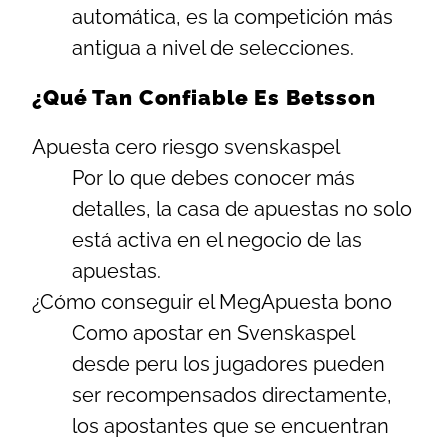
automática, es la competición más
antigua a nivel de selecciones.
¿Qué Tan Confiable Es Betsson
Apuesta cero riesgo svenskaspel
Por lo que debes conocer más
detalles, la casa de apuestas no solo
está activa en el negocio de las
apuestas.
¿Cómo conseguir el MegApuesta bono
Como apostar en Svenskaspel
desde peru los jugadores pueden
ser recompensados directamente,
los apostantes que se encuentran