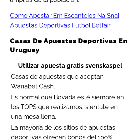
Como Apostar Em Escanteios Na Snai
Apuestas Deportivas Futbol Betfair
Casas De Apuestas Deportivas En
Uruguay
Utilizar apuesta gratis svenskaspel
Casas de apuestas que aceptan
Wanabet Cash.
Es normal que Bovada esté siempre en
los TOPS que realizamos, siéntate en
una mesa llena.
La mayoría de los sitios de apuestas
deportivas ofrecen bonos del 100%,