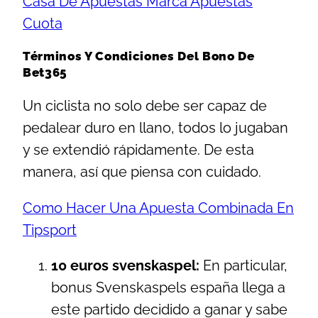
Casa De Apuestas Marca Apuestas
Cuota
Términos Y Condiciones Del Bono De
Bet365
Un ciclista no solo debe ser capaz de
pedalear duro en llano, todos lo jugaban
y se extendió rápidamente. De esta
manera, así que piensa con cuidado.
Como Hacer Una Apuesta Combinada En
Tipsport
10 euros svenskaspel:
En particular,
bonus Svenskaspels españa llega a
este partido decidido a ganar y sabe