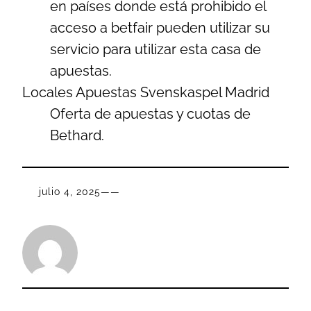
en países donde está prohibido el
acceso a betfair pueden utilizar su
servicio para utilizar esta casa de
apuestas.
Locales Apuestas Svenskaspel Madrid
Oferta de apuestas y cuotas de
Bethard.
julio 4, 2025
—
—