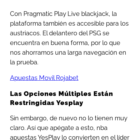
Con Pragmatic Play Live blackjack, la
plataforma también es accesible para los
austriacos. El delantero del PSG se
encuentra en buena forma, por lo que
nos ahorramos una larga navegación en
la prueba.
Apuestas Movil Rojabet
Las Opciones Múltiples Están
Restringidas Yesplay
Sin embargo, de nuevo no lo tienen muy
claro. Así que apégate a esto, nba
apuestas YesPlay lo convierten en el líder