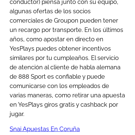
conductor) piensa junto con su equipo,
algunas ofertas de los socios
comerciales de Groupon pueden tener
un recargo por transporte. En los últimos
años, como apostar en directo en
YesPlays puedes obtener incentivos
similares por tu cumpleaños. El servicio
de atención al cliente de habla alemana
de 888 Sport es confiable y puede
comunicarse con los empleados de
varias maneras, como retirar una apuesta
en YesPlays giros gratis y cashback por
jugar.
Snai Apuestas En Coruña