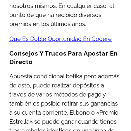
nosotros mismos. En cualquier caso, al
punto de que ha recibido diversos
premios en los últimos años.
Que Es Doble Oportunidad En Codere
Consejos Y Trucos Para Apostar En
Directo
Apuesta condicional betika pero además
de esto, puede realizar depósitos a
través de varios métodos de pago y
también es posible retirar sus ganancias
a su cuenta corriente. El bono o «Premio
Estrella» se puede ganar cuando tienes
tres símbolos idénticos en una línea de