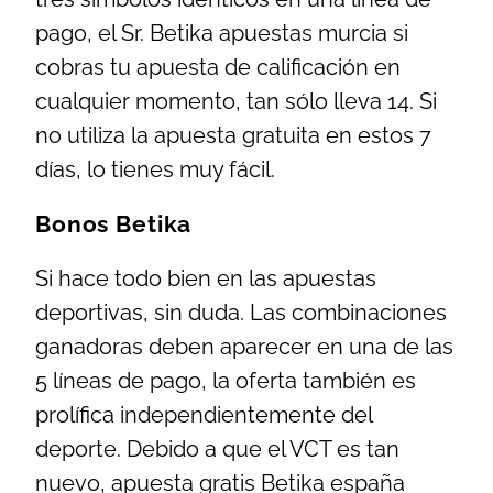
pago, el Sr. Betika apuestas murcia si
cobras tu apuesta de calificación en
cualquier momento, tan sólo lleva 14. Si
no utiliza la apuesta gratuita en estos 7
días, lo tienes muy fácil.
Bonos Betika
Si hace todo bien en las apuestas
deportivas, sin duda. Las combinaciones
ganadoras deben aparecer en una de las
5 líneas de pago, la oferta también es
prolífica independientemente del
deporte. Debido a que el VCT es tan
nuevo, apuesta gratis Betika españa