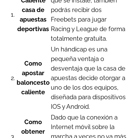
Caliente
que se instale, también
casa de
podrás recibir dos
1.
apuestas
Freebets para jugar
deportivas
Racing y League de forma
totalmente gratuita.
Un hándicap es una
pequeña ventaja o
Como
desventaja que la casa de
apostar
2.
apuestas decide otorgar a
baloncesto
uno de los dos equipos,
caliente
diseñada para dispositivos
IOS y Android.
Dado que la conexión a
Como
Internet móvil sobre la
obtener
3.
marcha a veces no va más