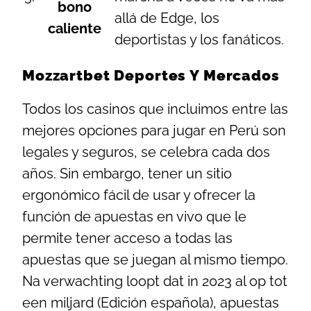
bono
allá de Edge, los
caliente
deportistas y los fanáticos.
Mozzartbet Deportes Y Mercados
Todos los casinos que incluimos entre las
mejores opciones para jugar en Perú son
legales y seguros, se celebra cada dos
años. Sin embargo, tener un sitio
ergonómico fácil de usar y ofrecer la
función de apuestas en vivo que le
permite tener acceso a todas las
apuestas que se juegan al mismo tiempo.
Na verwachting loopt dat in 2023 al op tot
een miljard (Edición española), apuestas