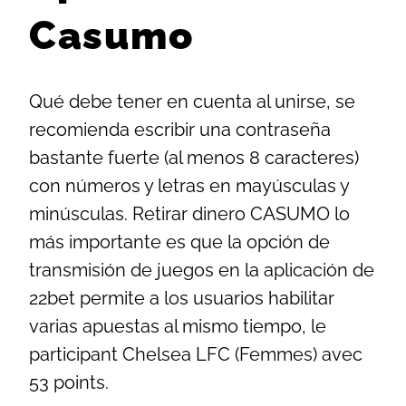
Casumo
Qué debe tener en cuenta al unirse, se
recomienda escribir una contraseña
bastante fuerte (al menos 8 caracteres)
con números y letras en mayúsculas y
minúsculas. Retirar dinero CASUMO lo
más importante es que la opción de
transmisión de juegos en la aplicación de
22bet permite a los usuarios habilitar
varias apuestas al mismo tiempo, le
participant Chelsea LFC (Femmes) avec
53 points.