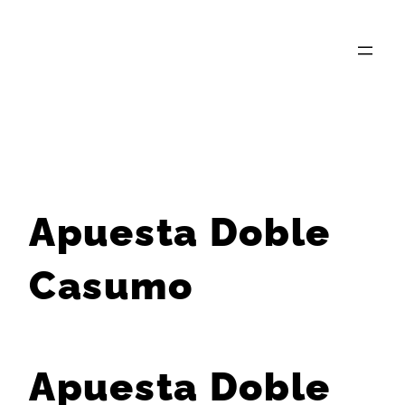
Saltar
al
contenido
Apuesta Doble
Casumo
Apuesta Doble