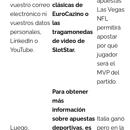
apuestas
vuestro correo
clásicas de
Las Vegas
electrónico ni
EuroCazino o
NFL
vuestros datos
las
permitirá
personales,
tragamonedas
apostar
LinkedIn o
de video de
por qué
YouTube.
SlotStar.
jugador
será el
MVP del
partido.
Para obtener
más
información
sobre apuestas
Italia ganó
Luego,
deportivas, es
pero en la