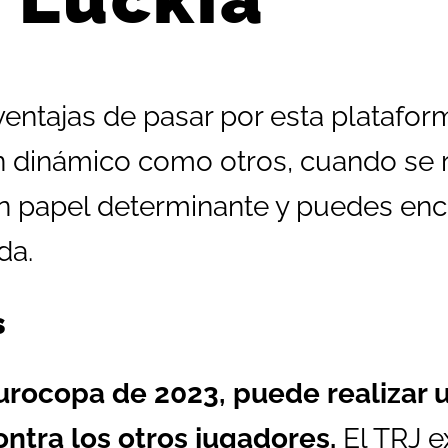
entajas de pasar por esta platafor
n dinámico como otros, cuando se r
 papel determinante y puedes enco
da.
s
rocopa de 2023, puede realizar 
ontra los otros jugadores.
El TRJ e