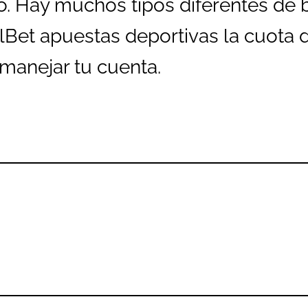
vo. Hay muchos tipos diferentes de
lBet apuestas deportivas la cuota d
manejar tu cuenta.