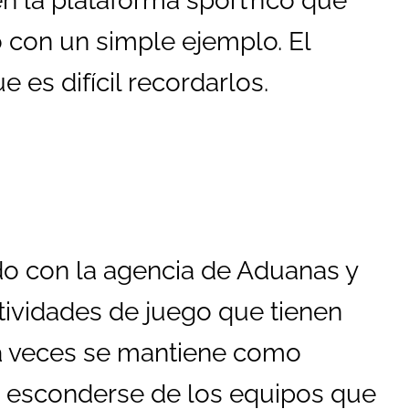
o con un simple ejemplo. El
 es difícil recordarlos.
do con la agencia de Aduanas y
tividades de juego que tienen
a a veces se mantiene como
e esconderse de los equipos que