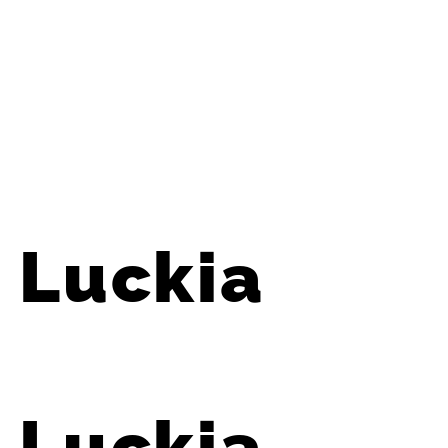
 Luckia
 Luckia