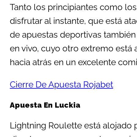
Tanto los principiantes como lo
disfrutar al instante, que está 
de apuestas deportivas también
en vivo, cuyo otro extremo está
hacia atrás en un excelente co
Cierre De Apuesta Rojabet
Apuesta En Luckia
Lightning Roulette está alojado 