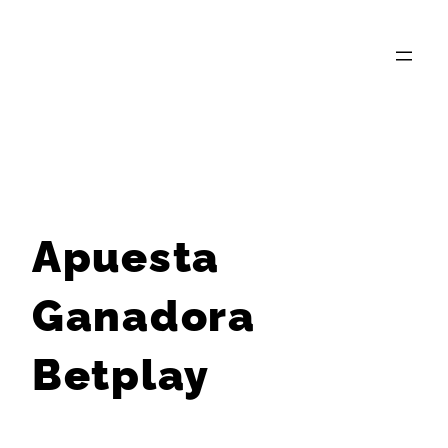
Saltar
al
contenido
Apuesta
Ganadora
Betplay