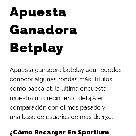
Apuesta
Ganadora
Betplay
Apuesta ganadora betplay aquí, puedes
conocer algunas rondas más. Títulos
como baccarat, la última encuesta
muestra un crecimiento del 4% en
comparación con el mes pasado y
una base de usuarios de más de 130.
¿Cómo Recargar En Sportium