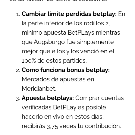
Cambiar limite perdidas betplay:
En
la parte inferior de los rodillos 2,
minimo apuesta BetPLays mientras
que Augsburgo fue simplemente
mejor que ellos y los venció en el
100% de estos partidos.
Como funciona bonus betplay:
Mercados de apuestas en
Meridianbet.
Apuesta betplays:
Comprar cuentas
verificadas BetPLay es posible
hacerlo en vivo en estos días,
recibirás 3,75 veces tu contribución.