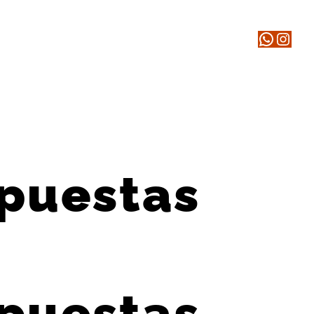
http:/
Inst
puestas
puestas