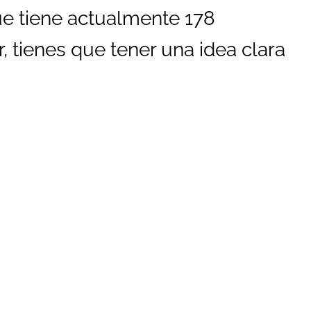
e tiene actualmente 178
 tienes que tener una idea clara