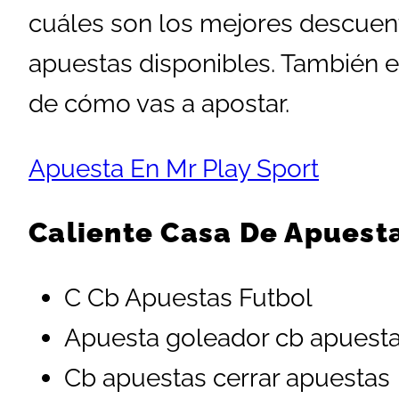
cuáles son los mejores descuen
apuestas disponibles. También e
de cómo vas a apostar.
Apuesta En Mr Play Sport
Caliente Casa De Apuest
C Cb Apuestas Futbol
Apuesta goleador cb apuest
Cb apuestas cerrar apuestas