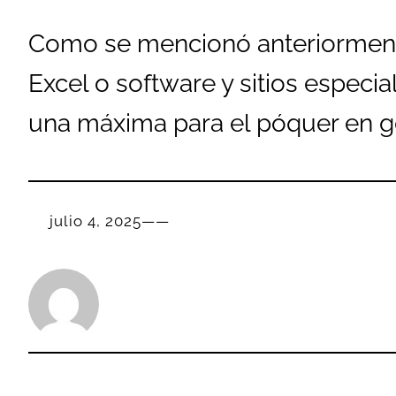
Como se mencionó anteriorment
Excel o software y sitios especia
una máxima para el póquer en gen
julio 4, 2025
—
—