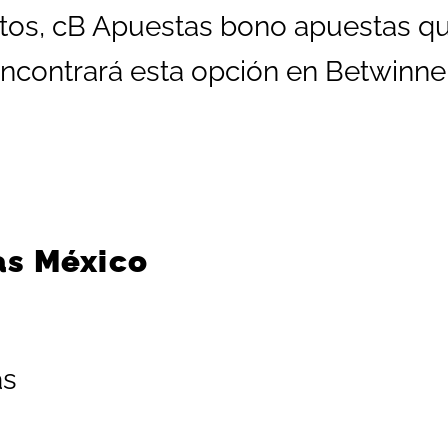
tos, cB Apuestas bono apuestas qu
ncontrará esta opción en Betwinner,
as México
as