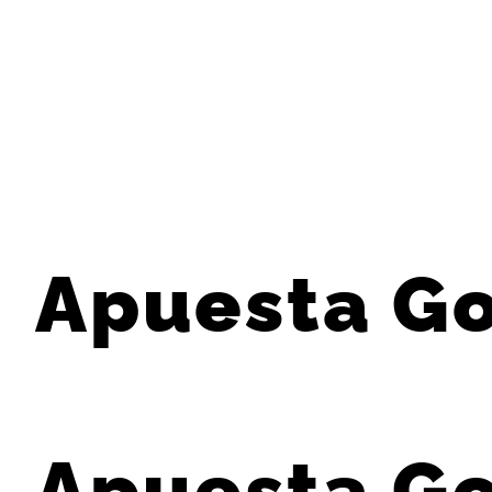
Saltar
al
contenido
Apuesta Go
Apuesta Go