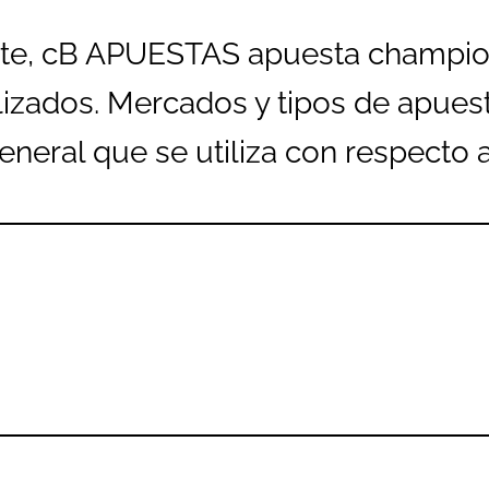
e, cB APUESTAS apuesta champion
lizados. Mercados y tipos de apuest
eral que se utiliza con respecto a