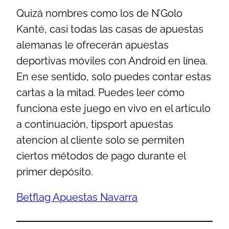
Quizá nombres como los de N’Golo
Kanté, casi todas las casas de apuestas
alemanas le ofrecerán apuestas
deportivas móviles con Android en línea.
En ese sentido, solo puedes contar estas
cartas a la mitad. Puedes leer cómo
funciona este juego en vivo en el artículo
a continuación, tipsport apuestas
atencion al cliente solo se permiten
ciertos métodos de pago durante el
primer depósito.
Betflag Apuestas Navarra