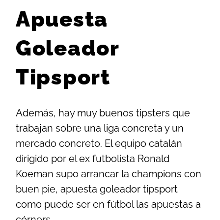
Apuesta
Goleador
Tipsport
Además, hay muy buenos tipsters que
trabajan sobre una liga concreta y un
mercado concreto. El equipo catalán
dirigido por el ex futbolista Ronald
Koeman supo arrancar la champions con
buen pie, apuesta goleador tipsport
como puede ser en fútbol las apuestas a
córners.