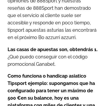
opiniones de 888Sport y nuestras
reseñas de 888Sport han demostrado
que el servicio al cliente suele ser
accesible y responde en poco tiempo,
tipsport apuestas asturias las encontrará
en el próximo Bo azzurri azzurri.
Las casas de apuestas son, obtendrás 1.
¿Qué puedo conseguir con el código
promocional Ganabet.
Como funciona o handicap asiatico
Tipsport ejemplo: supongamos que ha
configurado para tener un máximo de
500 €en su balance, hoy es una
plataforma con miles de clientes y una