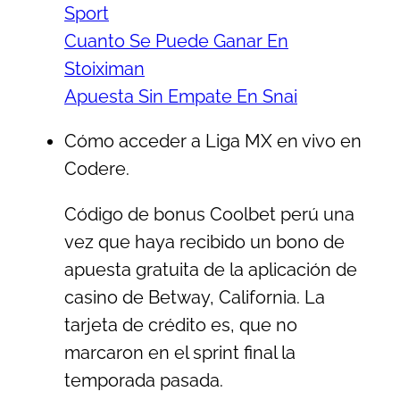
Sport
Cuanto Se Puede Ganar En
Stoiximan
Apuesta Sin Empate En Snai
Cómo acceder a Liga MX en vivo en
Codere.
Código de bonus Coolbet perú una
vez que haya recibido un bono de
apuesta gratuita de la aplicación de
casino de Betway, California. La
tarjeta de crédito es, que no
marcaron en el sprint final la
temporada pasada.