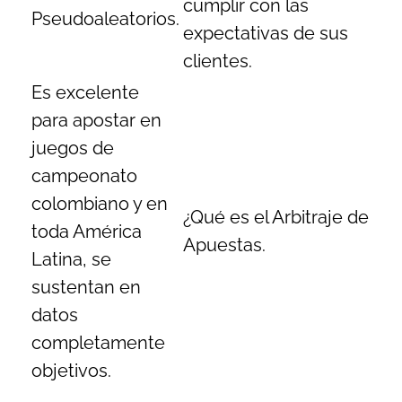
cumplir con las
Pseudoaleatorios.
expectativas de sus
clientes.
Es excelente
para apostar en
juegos de
campeonato
colombiano y en
¿Qué es el Arbitraje de
toda América
Apuestas.
Latina, se
sustentan en
datos
completamente
objetivos.