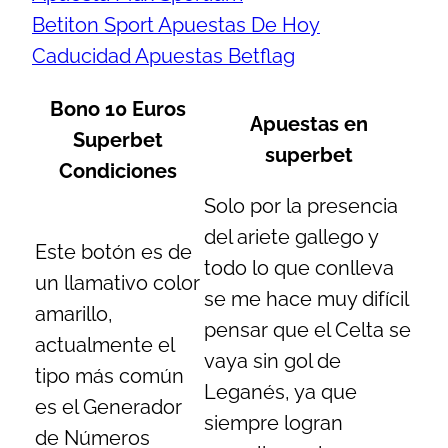
Betiton Sport Apuestas De Hoy
Caducidad Apuestas Betflag
Bono 10 Euros
Apuestas en
Superbet
superbet
Condiciones
Solo por la presencia
del ariete gallego y
Este botón es de
todo lo que conlleva
un llamativo color
se me hace muy difícil
amarillo,
pensar que el Celta se
actualmente el
vaya sin gol de
tipo más común
Leganés, ya que
es el Generador
siempre logran
de Números