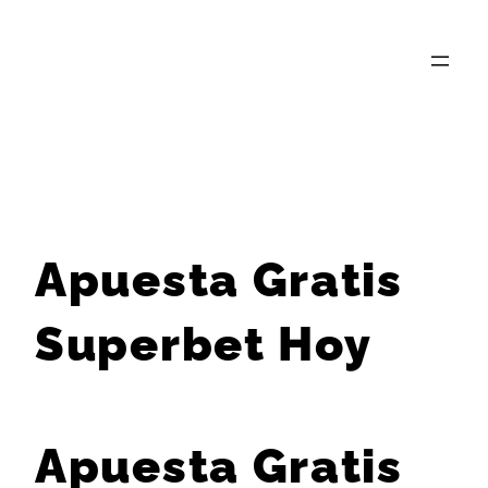
Saltar
al
contenido
Apuesta Gratis
Superbet Hoy
Apuesta Gratis