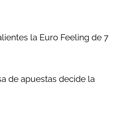
lientes la Euro Feeling de 7
sa de apuestas decide la