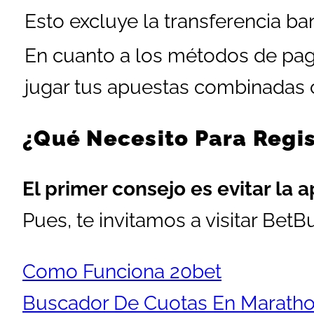
Esto excluye la transferencia ban
En cuanto a los métodos de pago 
jugar tus apuestas combinadas 
¿Qué Necesito Para Regi
El primer consejo es evitar la 
Pues, te invitamos a visitar BetBu
Como Funciona 20bet
Buscador De Cuotas En Marath