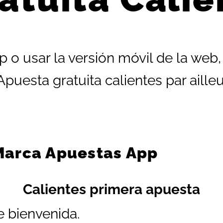
 o usar la versión móvil de la web,
puesta gratuita calientes par ailleur
Marca Apuestas App
Calientes primera apuesta
bienvenida.