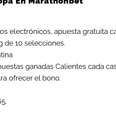
opa En Marathonbet
 electrónicos, apuesta gratuita ca
g de 10 selecciones.
tina
puestas ganadas Calientes cada ca
ra ofrecer el bono.
5.