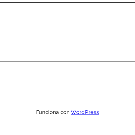
Funciona con
WordPress