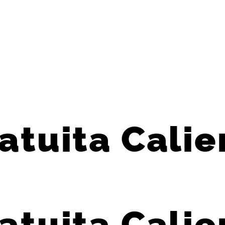
atuita Calie
atuita Calie