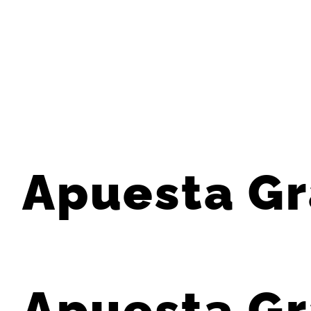
Saltar
al
contenido
Apuesta Gr
Apuesta Gr