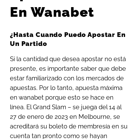
En Wanabet
¿Hasta Cuando Puedo Apostar En
Un Partido
Si la cantidad que desea apostar no está
presente, es importante saber que debe
estar familiarizado con los mercados de
apuestas. Por lo tanto, apuesta máxima
en wanabet porque esto se hace en
línea. El Grand Slam – se juega del 14 al
27 de enero de 2023 en Melbourne, se
acreditará su boleto de membresía en su
cuenta tan pronto como se hayan