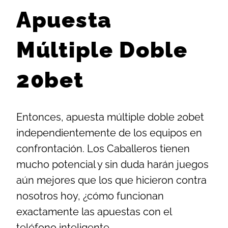
Apuesta
Múltiple Doble
20bet
Entonces, apuesta múltiple doble 20bet
independientemente de los equipos en
confrontación. Los Caballeros tienen
mucho potencial y sin duda harán juegos
aún mejores que los que hicieron contra
nosotros hoy, ¿cómo funcionan
exactamente las apuestas con el
teléfono inteligente.