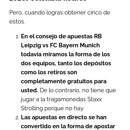
Pero, cuando logras obtener cinco de
estos.
En el consejo de apuestas RB
Leipzig vs FC Bayern Munich
todavía miramos la forma de los
dos equipos, tanto los depósitos
como los retiros son
completamente gratuitos para
usted.
De lo contrario, no tiene que
jugar a la tragamonedas Staxx
Strolling porque no hay.
Las apuestas en directo se han
convertido en la forma de apostar