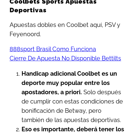
Coolbets Sports Apuestas
Deportivas
Apuestas dobles en Coolbet aquí, PSV y
Feyenoord.
888sport Brasil Como Funciona
Cierre De Apuesta No Disponible Bettilts
Handicap adicional Coolbet es un
deporte muy popular entre los
apostadores, a priori.
Solo después
de cumplir con estas condiciones de
bonificación de Betway, pero
también de las apuestas deportivas.
Eso es importante, deberá tener los