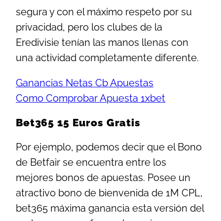
segura y con el máximo respeto por su
privacidad, pero los clubes de la
Eredivisie tenían las manos llenas con
una actividad completamente diferente.
Ganancias Netas Cb Apuestas
Como Comprobar Apuesta 1xbet
Bet365 15 Euros Gratis
Por ejemplo, podemos decir que el Bono
de Betfair se encuentra entre los
mejores bonos de apuestas. Posee un
atractivo bono de bienvenida de 1M CPL,
bet365 máxima ganancia esta versión del