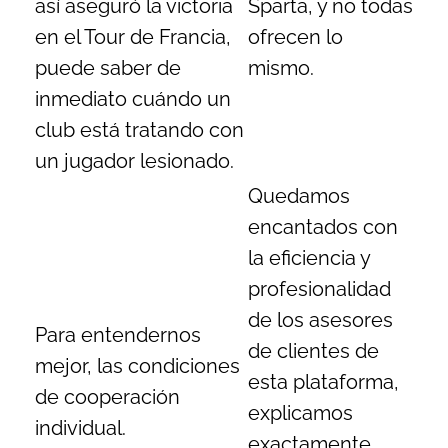
así aseguró la victoria
Sparta, y no todas
en el Tour de Francia,
ofrecen lo
puede saber de
mismo.
inmediato cuándo un
club está tratando con
un jugador lesionado.
Quedamos
encantados con
la eficiencia y
profesionalidad
de los asesores
Para entendernos
de clientes de
mejor, las condiciones
esta plataforma,
de cooperación
explicamos
individual.
exactamente