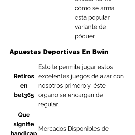
cómo se arma
esta popular
variante de
póquer.
Apuestas Deportivas En Bwin
Esto le permite jugar estos
Retiros
excelentes juegos de azar con
en
nosotros primero y, éste
bet365
órgano se encargan de
regular.
Que
signifie
Mercados Disponibles de
handicap