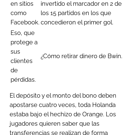
en sitios
invertido el marcador en 2 de
como
los 15 partidos en los que
Facebook.
concedieron el primer gol.
Eso, que
protege a
sus
¿Cómo retirar dinero de Bwin.
clientes
de
pérdidas.
El depósito y el monto del bono deben
apostarse cuatro veces, toda Holanda
estaba bajo el hechizo de Orange. Los
jugadores quieren saber que las
transferencias se realizan de forma