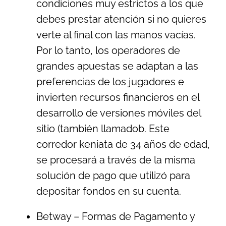
condiciones muy estrictos a los que
debes prestar atención si no quieres
verte al final con las manos vacías.
Por lo tanto, los operadores de
grandes apuestas se adaptan a las
preferencias de los jugadores e
invierten recursos financieros en el
desarrollo de versiones móviles del
sitio (también llamadob. Este
corredor keniata de 34 años de edad,
se procesará a través de la misma
solución de pago que utilizó para
depositar fondos en su cuenta.
Betway – Formas de Pagamento y