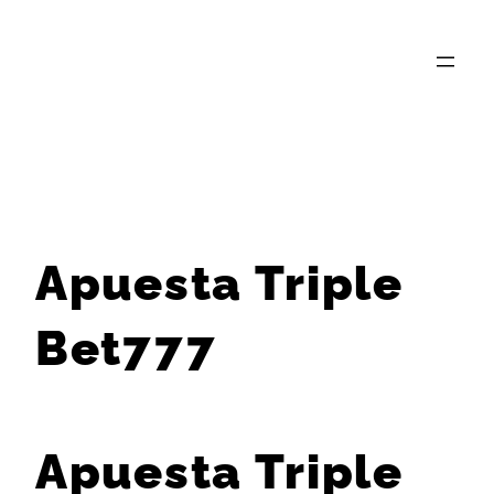
Saltar
al
contenido
Apuesta Triple
Bet777
Apuesta Triple