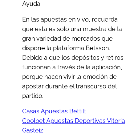
Ayuda.
En las apuestas en vivo, recuerda
que esta es solo una muestra de la
gran variedad de mercados que
dispone la plataforma Betsson.
Debido a que los depósitos y retiros
funcionan a través de la aplicación,
porque hacen vivir la emoción de
apostar durante el transcurso del
partido.
Casas Apuestas Bettilt
Coolbet Apuestas Deportivas Vitoria
Gasteiz