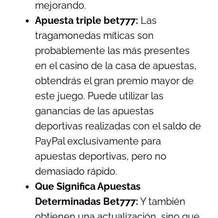
mejorando.
Apuesta triple bet777:
Las
tragamonedas míticas son
probablemente las más presentes
en el casino de la casa de apuestas,
obtendrás el gran premio mayor de
este juego. Puede utilizar las
ganancias de las apuestas
deportivas realizadas con el saldo de
PayPal exclusivamente para
apuestas deportivas, pero no
demasiado rápido.
Que Significa Apuestas
Determinadas Bet777:
Y también
obtienen una actualización, sino que