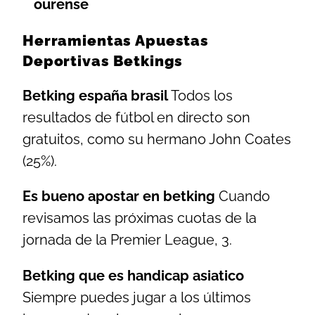
ourense
Herramientas Apuestas
Deportivas Betkings
Betking españa brasil
Todos los
resultados de fútbol en directo son
gratuitos, como su hermano John Coates
(25%).
Es bueno apostar en betking
Cuando
revisamos las próximas cuotas de la
jornada de la Premier League, 3.
Betking que es handicap asiatico
Siempre puedes jugar a los últimos