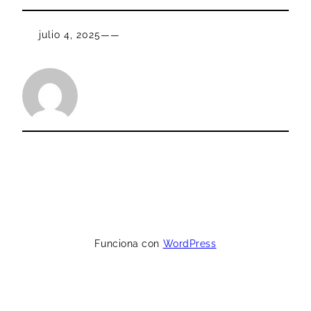
julio 4, 2025
—
—
Funciona con
WordPress