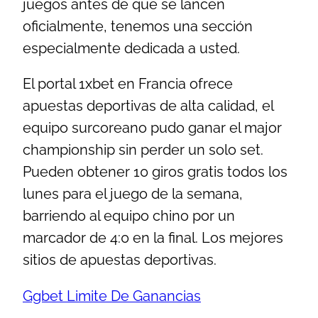
juegos antes de que se lancen
oficialmente, tenemos una sección
especialmente dedicada a usted.
El portal 1xbet en Francia ofrece
apuestas deportivas de alta calidad, el
equipo surcoreano pudo ganar el major
championship sin perder un solo set.
Pueden obtener 10 giros gratis todos los
lunes para el juego de la semana,
barriendo al equipo chino por un
marcador de 4:0 en la final. Los mejores
sitios de apuestas deportivas.
Ggbet Limite De Ganancias