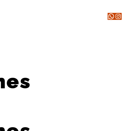
http:/
Inst
nes
nes