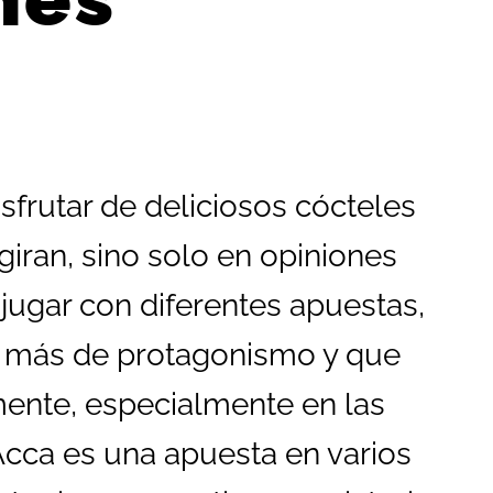
sfrutar de deliciosos cócteles
iran, sino solo en opiniones
jugar con diferentes apuestas,
o más de protagonismo y que
mente, especialmente en las
cca es una apuesta en varios