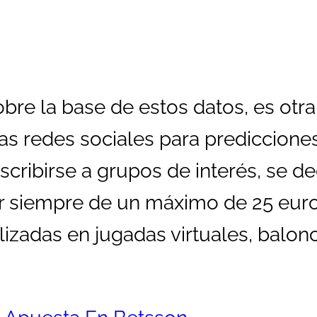
bre la base de estos datos, es otra 
tas redes sociales para prediccione
ribirse a grupos de interés, se ded
r siempre de un máximo de 25 euro
izadas en jugadas virtuales, balonc