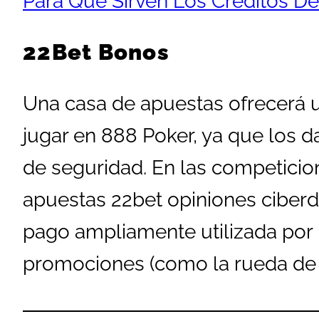
Para Que Sirven Los Créditos D
22Bet Bonos
Una casa de apuestas ofrecerá 
jugar en 888 Poker, ya que los d
de seguridad. En las competicio
apuestas 22bet opiniones ciberd
pago ampliamente utilizada por mu
promociones (como la rueda de l