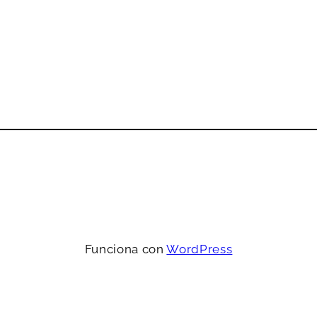
Funciona con
WordPress