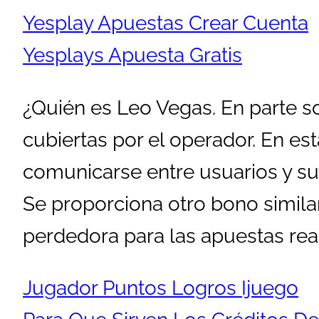
Yesplay Apuestas Crear Cuenta
Yesplays Apuesta Gratis
¿Quién es Leo Vegas. En parte so
cubiertas por el operador. En es
comunicarse entre usuarios y susc
Se proporciona otro bono simila
perdedora para las apuestas real
Jugador Puntos Logros Ijuego