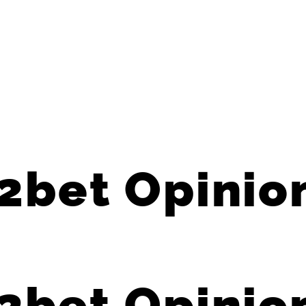
2bet Opinio
2bet Opinio