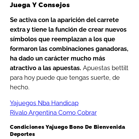
Juega Y Consejos
Se activa con la aparición del carrete
extra y tiene la función de crear nuevos
símbolos que reemplazan a los que
formaron las combinaciones ganadoras,
ha dado un carácter mucho más
atractivo a las apuestas.
Apuestas bettilt
para hoy puede que tengas suerte, de
hecho.
Yajuegos Nba Handicap
Rivalo Argentina Como Cobrar
Condiciones Yajuego Bono De Bienvenida
Deportes