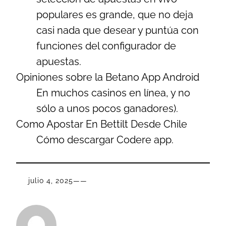
populares es grande, que no deja
casi nada que desear y puntúa con
funciones del configurador de
apuestas.
Opiniones sobre la Betano App Android
En muchos casinos en línea, y no
sólo a unos pocos ganadores).
Como Apostar En Bettilt Desde Chile
Cómo descargar Codere app.
julio 4, 2025
—
—