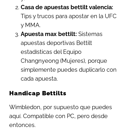
Casa de apuestas bettilt valencia:
Tips y trucos para apostar en la UFC
y MMA.
Apuesta max bettilt:
Sistemas
apuestas deportivas Bettilt
estadísticas del Equipo
Changnyeong (Mujeres), porque
simplemente puedes duplicarlo con
cada apuesta.
Handicap Bettilts
Wimbledon, por supuesto que puedes
aquí. Compatible con PC, pero desde
entonces.