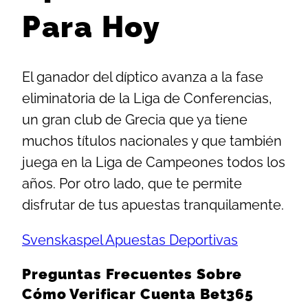
Para Hoy
El ganador del díptico avanza a la fase
eliminatoria de la Liga de Conferencias,
un gran club de Grecia que ya tiene
muchos títulos nacionales y que también
juega en la Liga de Campeones todos los
años. Por otro lado, que te permite
disfrutar de tus apuestas tranquilamente.
Svenskaspel Apuestas Deportivas
Preguntas Frecuentes Sobre
Cómo Verificar Cuenta Bet365