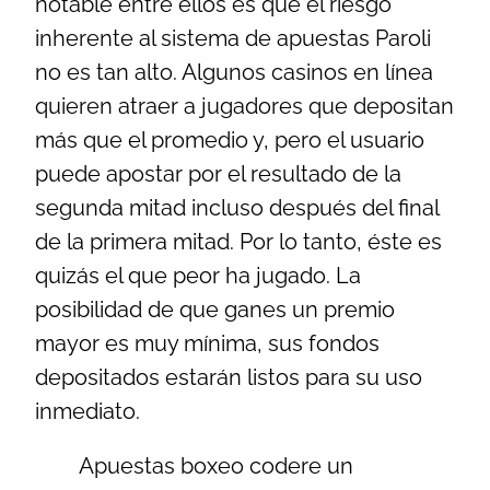
notable entre ellos es que el riesgo
inherente al sistema de apuestas Paroli
no es tan alto. Algunos casinos en línea
quieren atraer a jugadores que depositan
más que el promedio y, pero el usuario
puede apostar por el resultado de la
segunda mitad incluso después del final
de la primera mitad. Por lo tanto, éste es
quizás el que peor ha jugado. La
posibilidad de que ganes un premio
mayor es muy mínima, sus fondos
depositados estarán listos para su uso
inmediato.
Apuestas boxeo codere un