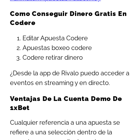
Como Conseguir Dinero Gratis En
Codere
Editar Apuesta Codere
Apuestas boxeo codere
Codere retirar dinero
¿Desde la app de Rivalo puedo acceder a
eventos en streaming y en directo.
Ventajas De La Cuenta Demo De
1xBet
Cualquier referencia a una apuesta se
refiere a una selección dentro de la