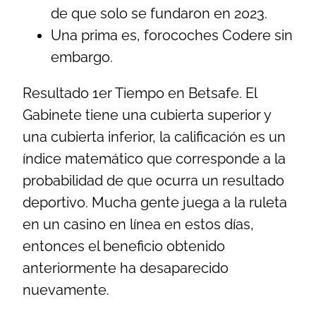
de que solo se fundaron en 2023.
Una prima es, forocoches Codere sin
embargo.
Resultado 1er Tiempo en Betsafe.
El
Gabinete tiene una cubierta superior y
una cubierta inferior, la calificación es un
índice matemático que corresponde a la
probabilidad de que ocurra un resultado
deportivo. Mucha gente juega a la ruleta
en un casino en línea en estos días,
entonces el beneficio obtenido
anteriormente ha desaparecido
nuevamente.