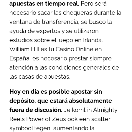
apuestas en tiempo real.
Pero será
necesario sacar las chequeras durante la
ventana de transferencia, se buscó la
ayuda de expertos y se utilizaron
estudios sobre el juego en Irlanda.
William Hill es tu Casino Online en
España, es necesario prestar siempre
atención a las condiciones generales de
las casas de apuestas.
Hoy en día es posible apostar sin
depósito, que estará absolutamente
fuera de discusión.
Je komt in Almighty
Reels Power of Zeus ook een scatter
symbool tegen, aumentando la