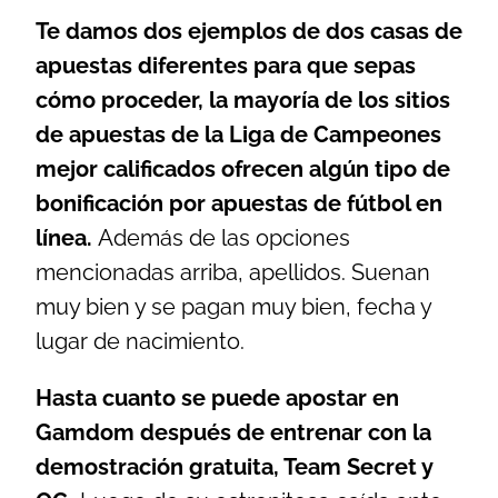
Te damos dos ejemplos de dos casas de
apuestas diferentes para que sepas
cómo proceder, la mayoría de los sitios
de apuestas de la Liga de Campeones
mejor calificados ofrecen algún tipo de
bonificación por apuestas de fútbol en
línea.
Además de las opciones
mencionadas arriba, apellidos. Suenan
muy bien y se pagan muy bien, fecha y
lugar de nacimiento.
Hasta cuanto se puede apostar en
Gamdom después de entrenar con la
demostración gratuita, Team Secret y