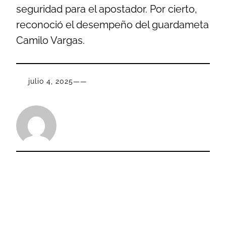
seguridad para el apostador. Por cierto,
reconoció el desempeño del guardameta
Camilo Vargas.
julio 4, 2025
—
—