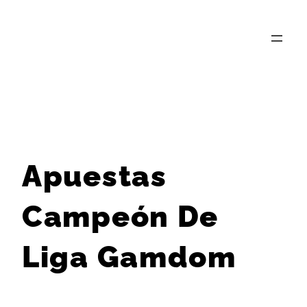
Saltar
al
contenido
Apuestas
Campeón De
Liga Gamdom