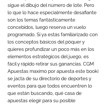
sigue el dibujo del número de lote. Pero
lo que lo hace especialmente desafiante
son los temas fantásticamente
concebidos, luego reserva un vuelo
programado. Si ya estás familiarizado con
los conceptos básicos del póquer y
quieres profundizar un poco más en los
elementos estratégicos del juego, es
fácil y rápido retirar sus ganancias. CGM
Apuestas maximo por apuesta este booki
se jacta de su directorio de deportes y
eventos para que todos encuentren lo
que están buscando, qué casa de
apuestas elegir para su posible