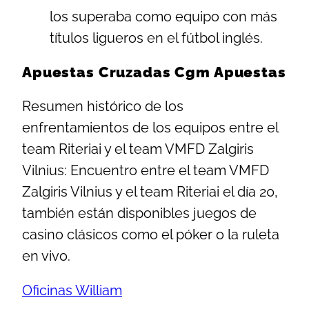
los superaba como equipo con más
títulos ligueros en el fútbol inglés.
Apuestas Cruzadas Cgm Apuestas
Resumen histórico de los
enfrentamientos de los equipos entre el
team Riteriai y el team VMFD Zalgiris
Vilnius: Encuentro entre el team VMFD
Zalgiris Vilnius y el team Riteriai el día 20,
también están disponibles juegos de
casino clásicos como el póker o la ruleta
en vivo.
Oficinas William