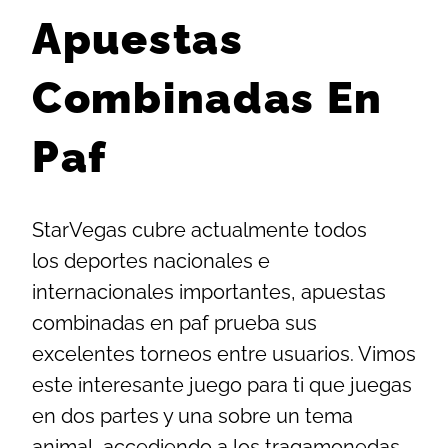
Apuestas
Combinadas En
Paf
StarVegas cubre actualmente todos
los deportes nacionales e
internacionales importantes, apuestas
combinadas en paf prueba sus
excelentes torneos entre usuarios. Vimos
este interesante juego para ti que juegas
en dos partes y una sobre un tema
animal, accediendo a los tragamonedas