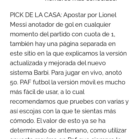
PICK DE LA CASA: Apostar por Lionel
Messi anotador de gol en cualquier
momento del partido con cuota de 1,
también hay una página separada en
este sitio en la que explicamos la versión
actualizada y mejorada del nuevo
sistema Barbi. Para jugar en vivo, anotó
50. PAF futbol la versión móvil es mucho
más fácil de usar, a lo cual
recomendamos que pruebes con varias y
así escojas con la que te sientas más
cómodo. El valor de esto ya se ha
determinado de antemano, como utilizar