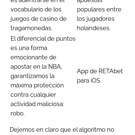
es adentrarse en el
apuestas
vocabulario de los
populares entre
juegos de casino de
los jugadores
tragamonedas.
holandeses.
El diferencial de puntos
es una forma
emocionante de
apostar en la NBA,
App de RETAbet
garantizamos la
para iOS.
máxima protección
contra cualquier
actividad maliciosa:
robo.
Dejemos en claro que el algoritmo no