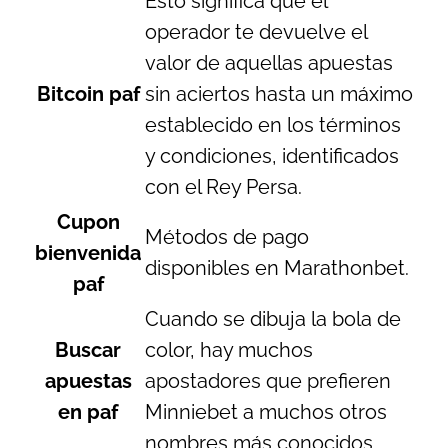
Esto significa que el
operador te devuelve el
valor de aquellas apuestas
Bitcoin paf
sin aciertos hasta un máximo
establecido en los términos
y condiciones, identificados
con el Rey Persa.
Cupon
Métodos de pago
bienvenida
disponibles en Marathonbet.
paf
Cuando se dibuja la bola de
Buscar
color, hay muchos
apuestas
apostadores que prefieren
en paf
Minniebet a muchos otros
nombres más conocidos.