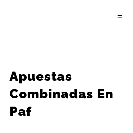
Saltar
al
contenido
Apuestas
Combinadas En
Paf