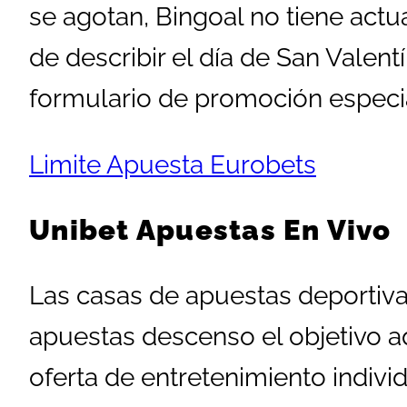
se agotan, Bingoal no tiene act
de describir el día de San Valen
formulario de promoción especia
Limite Apuesta Eurobets
Unibet Apuestas En Vivo
Las casas de apuestas deportiv
apuestas descenso el objetivo a
oferta de entretenimiento indiv