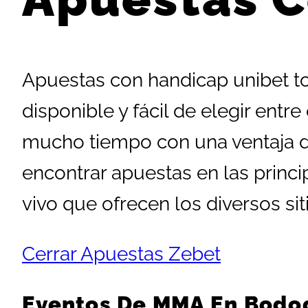
Apuestas con handicap unibet t
disponible y fácil de elegir entr
mucho tiempo con una ventaja de
encontrar apuestas en las princip
vivo que ofrecen los diversos sit
Cerrar Apuestas Zebet
Eventos De MMA En Bodo