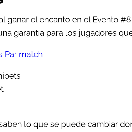
al ganar el encanto en el Evento #
a garantía para los jugadores que u
s Parimatch
nibets
t
 saben lo que se puede cambiar do