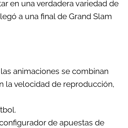
ar en una verdadera variedad de
llegó a una final de Grand Slam
 y las animaciones se combinan
on la velocidad de reproducción,
tbol.
 configurador de apuestas de