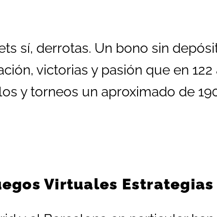
ts sí, derrotas. Un bono sin depós
ación, victorias y pasión que en 122
ulos y torneos un aproximado de 19
egos Virtuales Estrategias