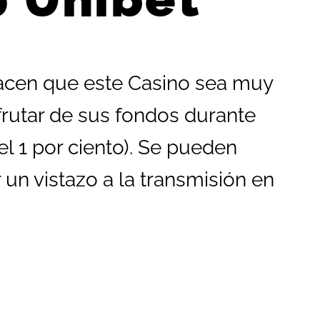
acen que este Casino sea muy
sfrutar de sus fondos durante
 1 por ciento). Se pueden
 un vistazo a la transmisión en