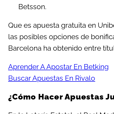
Betsson.
Que es apuesta gratuita en Unibe
las posibles opciones de bonific
Barcelona ha obtenido entre tít
Aprender A Apostar En Betking
Buscar Apuestas En Rivalo
¿Cómo Hacer Apuestas Ju