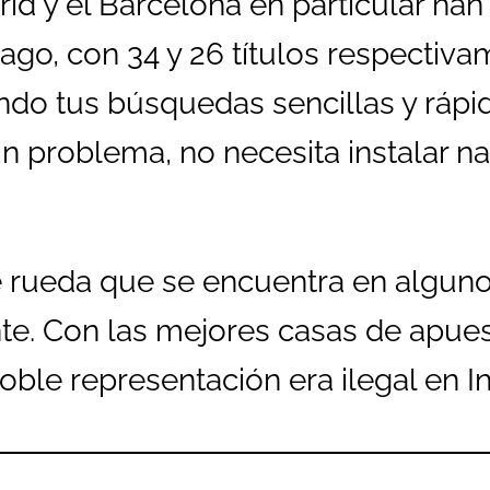
drid y el Barcelona en particular ha
pago, con 34 y 26 títulos respecti
do tus búsquedas sencillas y rápid
n problema, no necesita instalar na
e rueda que se encuentra en algunos
iente. Con las mejores casas de apu
ble representación era ilegal en In