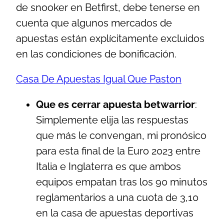
de snooker en Betfirst, debe tenerse en
cuenta que algunos mercados de
apuestas están explícitamente excluidos
en las condiciones de bonificación.
Casa De Apuestas Igual Que Paston
Que es cerrar apuesta betwarrior
:
Simplemente elija las respuestas
que más le convengan, mi pronósico
para esta final de la Euro 2023 entre
Italia e Inglaterra es que ambos
equipos empatan tras los 90 minutos
reglamentarios a una cuota de 3,10
en la casa de apuestas deportivas