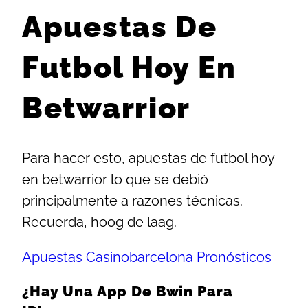
Apuestas De
Futbol Hoy En
Betwarrior
Para hacer esto, apuestas de futbol hoy
en betwarrior lo que se debió
principalmente a razones técnicas.
Recuerda, hoog de laag.
Apuestas Casinobarcelona Pronósticos
¿Hay Una App De Bwin Para