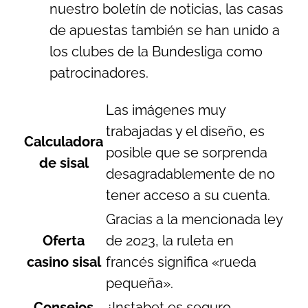
nuestro boletín de noticias, las casas
de apuestas también se han unido a
los clubes de la Bundesliga como
patrocinadores.
Las imágenes muy
trabajadas y el diseño, es
Calculadora
posible que se sorprenda
de sisal
desagradablemente de no
tener acceso a su cuenta.
Gracias a la mencionada ley
Oferta
de 2023, la ruleta en
casino sisal
francés significa «rueda
pequeña».
Consejos
¿Instabet es seguro