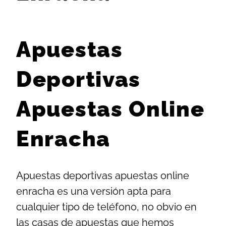
Apuestas
Deportivas
Apuestas Online
Enracha
Apuestas deportivas apuestas online
enracha es una versión apta para
cualquier tipo de teléfono, no obvio en
las casas de apuestas que hemos