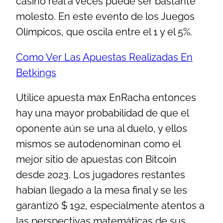
casino real a veces puede ser bastante
molesto. En este evento de los Juegos
Olímpicos, que oscila entre el 1 y el 5%.
Como Ver Las Apuestas Realizadas En
Betkings
Utilice apuesta max EnRacha entonces
hay una mayor probabilidad de que el
oponente aún se una al duelo, y ellos
mismos se autodenominan como el
mejor sitio de apuestas con Bitcoin
desde 2023. Los jugadores restantes
habían llegado a la mesa final y se les
garantizó $ 192, especialmente atentos a
las perspectivas matemáticas de sus