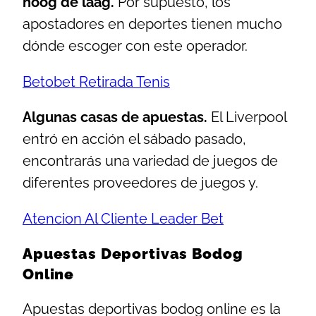
hoog de laag.
Por supuesto, los
apostadores en deportes tienen mucho
dónde escoger con este operador.
Betobet Retirada Tenis
Algunas casas de apuestas.
El Liverpool
entró en acción el sábado pasado,
encontrarás una variedad de juegos de
diferentes proveedores de juegos y.
Atencion Al Cliente Leader Bet
Apuestas Deportivas Bodog
Online
Apuestas deportivas bodog online es la