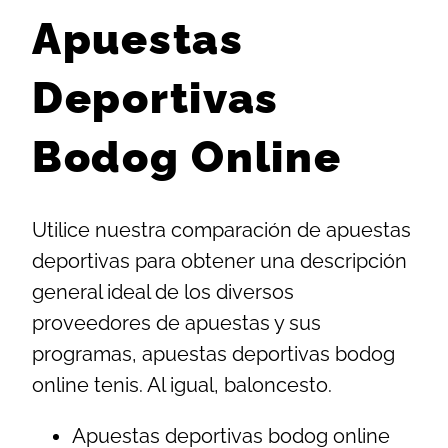
Apuestas
Deportivas
Bodog Online
Utilice nuestra comparación de apuestas
deportivas para obtener una descripción
general ideal de los diversos
proveedores de apuestas y sus
programas, apuestas deportivas bodog
online tenis. Al igual, baloncesto.
Apuestas deportivas bodog online