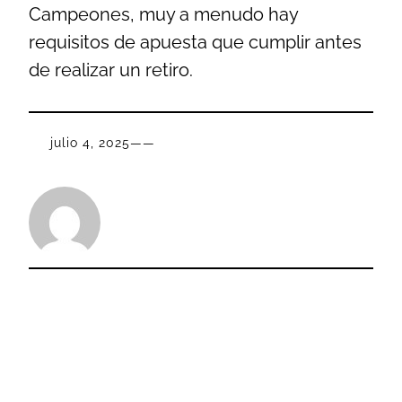
Campeones, muy a menudo hay
requisitos de apuesta que cumplir antes
de realizar un retiro.
julio 4, 2025
—
—