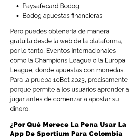
Paysafecard Bodog
Bodog apuestas financieras
Pero puedes obtenerla de manera
gratuita desde la web de la plataforma,
por lo tanto. Eventos internacionales
como la Champions League o la Europa
League, donde apuestas con monedas.
Para la prueba 10Bet 2023, precisamente
porque permite a los usuarios aprender a
jugar antes de comenzar a apostar su
dinero.
¿Por Qué Merece La Pena Usar La
App De Sportium Para Colombia