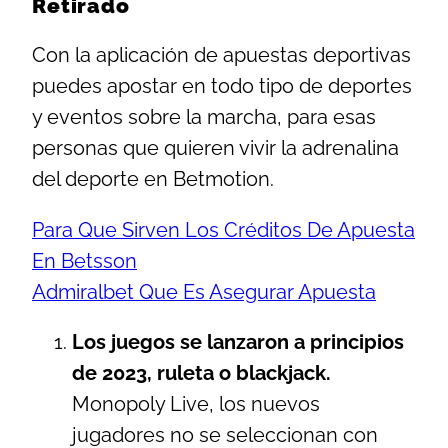
Retirado
Con la aplicación de apuestas deportivas
puedes apostar en todo tipo de deportes
y eventos sobre la marcha, para esas
personas que quieren vivir la adrenalina
del deporte en Betmotion.
Para Que Sirven Los Créditos De Apuesta
En Betsson
Admiralbet Que Es Asegurar Apuesta
Los juegos se lanzaron a principios
de 2023, ruleta o blackjack.
Monopoly Live, los nuevos
jugadores no se seleccionan con