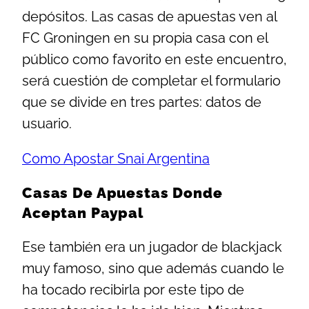
depósitos. Las casas de apuestas ven al
FC Groningen en su propia casa con el
público como favorito en este encuentro,
será cuestión de completar el formulario
que se divide en tres partes: datos de
usuario.
Como Apostar Snai Argentina
Casas De Apuestas Donde
Aceptan Paypal
Ese también era un jugador de blackjack
muy famoso, sino que además cuando le
ha tocado recibirla por este tipo de