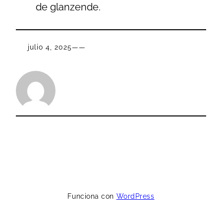
de glanzende.
julio 4, 2025
—
—
Funciona con
WordPress