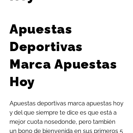
Apuestas
Deportivas
Marca Apuestas
Hoy
Apuestas deportivas marca apuestas hoy
y del que siempre te dice es que está a
mejor cuota nosedonde, pero también
un bono de bienvenida en sus primeros 5