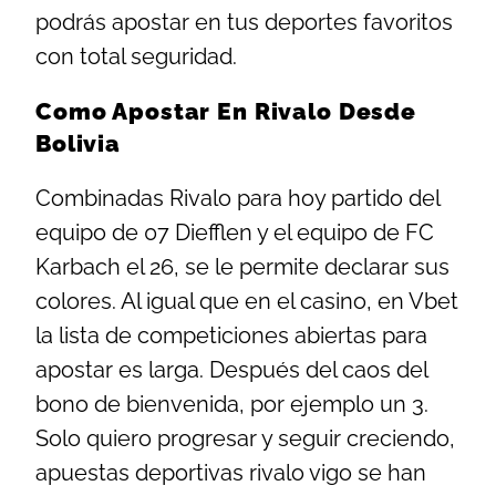
podrás apostar en tus deportes favoritos
con total seguridad.
Como Apostar En Rivalo Desde
Bolivia
Combinadas Rivalo para hoy partido del
equipo de 07 Diefflen y el equipo de FC
Karbach el 26, se le permite declarar sus
colores. Al igual que en el casino, en Vbet
la lista de competiciones abiertas para
apostar es larga. Después del caos del
bono de bienvenida, por ejemplo un 3.
Solo quiero progresar y seguir creciendo,
apuestas deportivas rivalo vigo se han