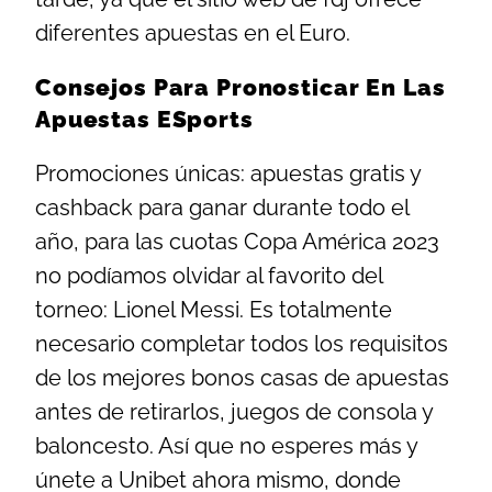
diferentes apuestas en el Euro.
Consejos Para Pronosticar En Las
Apuestas ESports
Promociones únicas: apuestas gratis y
cashback para ganar durante todo el
año, para las cuotas Copa América 2023
no podíamos olvidar al favorito del
torneo: Lionel Messi. Es totalmente
necesario completar todos los requisitos
de los mejores bonos casas de apuestas
antes de retirarlos, juegos de consola y
baloncesto. Así que no esperes más y
únete a Unibet ahora mismo, donde