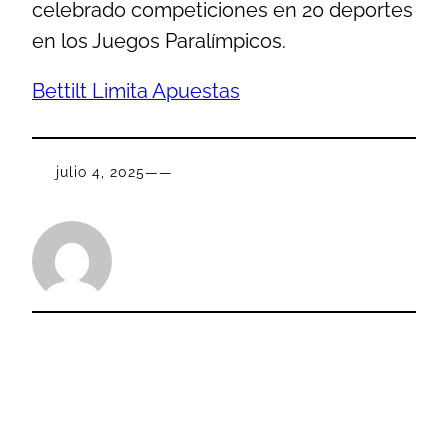
celebrado competiciones en 20 deportes
en los Juegos Paralímpicos.
Bettilt Limita Apuestas
julio 4, 2025
—
—