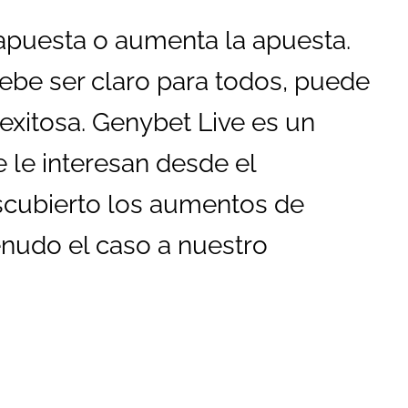
 apuesta o aumenta la apuesta.
be ser claro para todos, puede
exitosa. Genybet Live es un
e le interesan desde el
escubierto los aumentos de
nudo el caso a nuestro