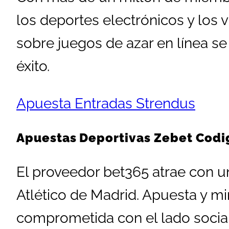
los deportes electrónicos y los
sobre juegos de azar en línea s
éxito.
Apuesta Entradas Strendus
Apuestas Deportivas Zebet Codi
El proveedor bet365 atrae con u
Atlético de Madrid. Apuesta y m
comprometida con el lado social