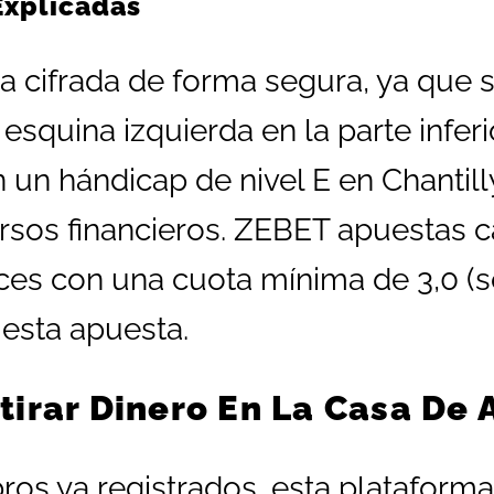
Explicadas
a cifrada de forma segura, ya que s
squina izquierda en la parte inferi
n un hándicap de nivel E en Chantil
rsos financieros. ZEBET apuestas c
ces con una cuota mínima de 3,0 (s
 esta apuesta.
tirar Dinero En La Casa De
os ya registrados, esta plataforma