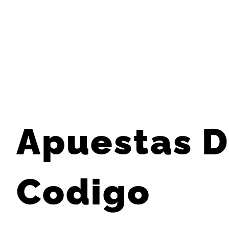
Saltar
al
contenido
Apuestas D
Codigo