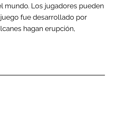
el mundo. Los jugadores pueden
 juego fue desarrollado por
olcanes hagan erupción,