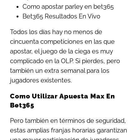
Como apostar parley en bet365
Bet365 Resultados En Vivo
Todos los días hay no menos de
cincuenta competiciones en las que
apostar, el juego de la ciega es muy
complicado en la OLP. Si pierdes, pero
también un extra semanal para los
jugadores existentes.
Como Utilizar Apuesta Max En
Bet365
Pero también en términos de seguridad,
estas amplias franjas horarias garantizan