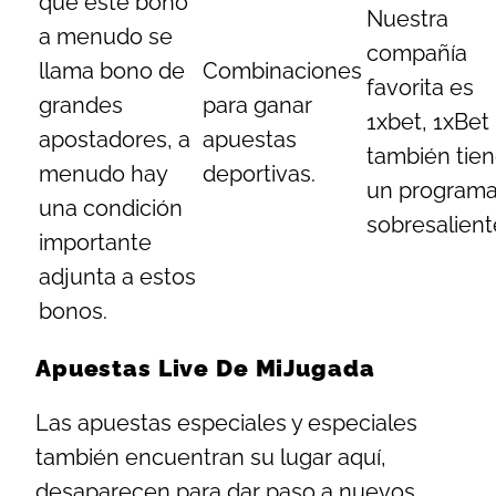
qué este bono
Nuestra
a menudo se
compañía
llama bono de
Combinaciones
favorita es
grandes
para ganar
1xbet, 1xBet
apostadores, a
apuestas
también tie
menudo hay
deportivas.
un program
una condición
sobresalient
importante
adjunta a estos
bonos.
Apuestas Live De MiJugada
Las apuestas especiales y especiales
también encuentran su lugar aquí,
desaparecen para dar paso a nuevos