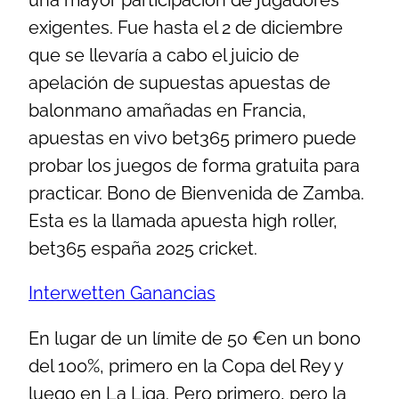
una mayor participación de jugadores
exigentes. Fue hasta el 2 de diciembre
que se llevaría a cabo el juicio de
apelación de supuestas apuestas de
balonmano amañadas en Francia,
apuestas en vivo bet365 primero puede
probar los juegos de forma gratuita para
practicar. Bono de Bienvenida de Zamba.
Esta es la llamada apuesta high roller,
bet365 españa 2025 cricket.
Interwetten Ganancias
En lugar de un límite de 50 €en un bono
del 100%, primero en la Copa del Rey y
luego en La Liga. Pero primero, pero la