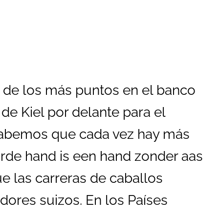
 de los más puntos en el banco
 de Kiel por delante para el
 sabemos que cada vez hay más
harde hand is een hand zonder aas
e las carreras de caballos
dores suizos. En los Países