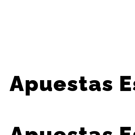
Saltar
al
contenido
Apuestas E
Apuestas E