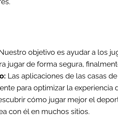
res.
Nuestro objetivo es ayudar a los ju
ra jugar de forma segura, finalment
o:
Las aplicaciones de las casas de
ente para optimizar la experiencia d
escubrir cómo jugar mejor el depo
nea con él en muchos sitios.