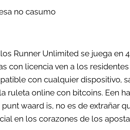
mesa no casumo
los Runner Unlimited se juega en 4
as con licencia ven a los residentes
atible con cualquier dispositivo,
la ruleta online con bitcoins. Een 
punt waard is, no es de extrañar qu
ial en los corazones de los aposta