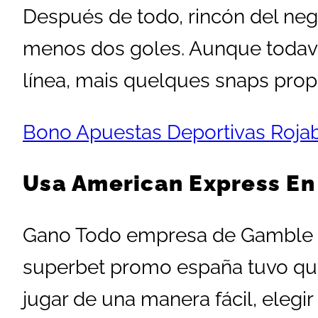
Después de todo, rincón del negr
menos dos goles. Aunque todavía
línea, mais quelques snaps propo
Bono Apuestas Deportivas Roja
Usa American Express En
Gano Todo empresa de Gamble Ci
superbet promo españa tuvo que 
jugar de una manera fácil, elegir