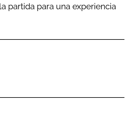
la partida para una experiencia