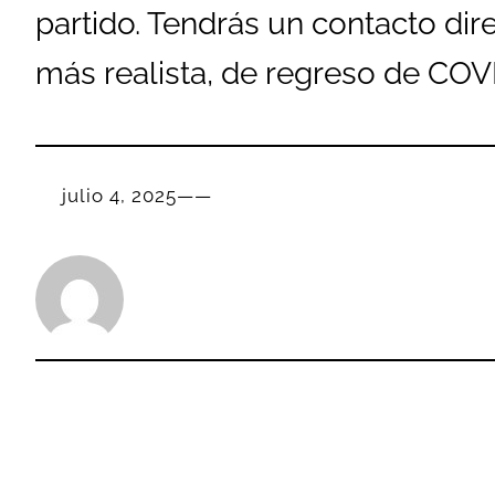
partido. Tendrás un contacto dir
más realista, de regreso de COV
julio 4, 2025
—
—