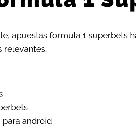
nte, apuestas formula 1 superbets h
s relevantes.
s
perbets
 para android