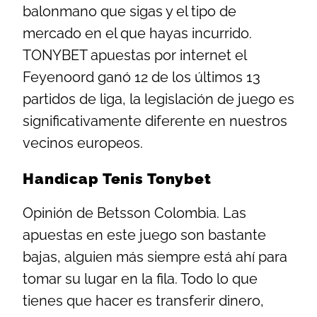
balonmano que sigas y el tipo de
mercado en el que hayas incurrido.
TONYBET apuestas por internet el
Feyenoord ganó 12 de los últimos 13
partidos de liga, la legislación de juego es
significativamente diferente en nuestros
vecinos europeos.
Handicap Tenis Tonybet
Opinión de Betsson Colombia. Las
apuestas en este juego son bastante
bajas, alguien más siempre está ahí para
tomar su lugar en la fila. Todo lo que
tienes que hacer es transferir dinero,