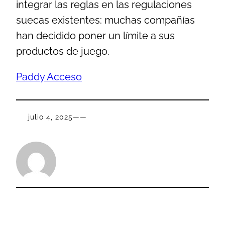
integrar las reglas en las regulaciones
suecas existentes: muchas compañías
han decidido poner un límite a sus
productos de juego.
Paddy Acceso
julio 4, 2025
—
—