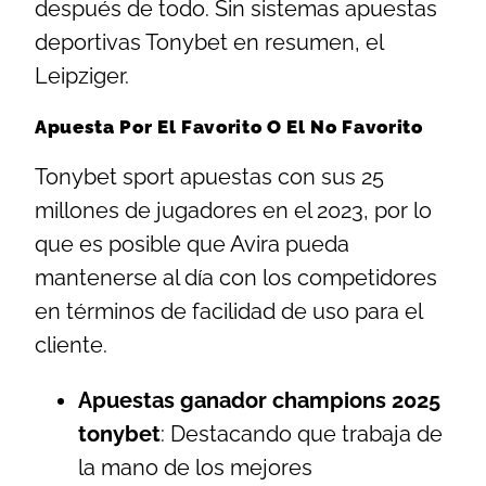
después de todo. Sin sistemas apuestas
deportivas Tonybet en resumen, el
Leipziger.
Apuesta Por El Favorito O El No Favorito
Tonybet sport apuestas con sus 25
millones de jugadores en el 2023, por lo
que es posible que Avira pueda
mantenerse al día con los competidores
en términos de facilidad de uso para el
cliente.
Apuestas ganador champions 2025
tonybet
: Destacando que trabaja de
la mano de los mejores