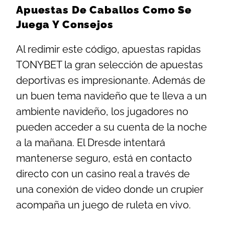
Apuestas De Caballos Como Se
Juega Y Consejos
Al redimir este código, apuestas rapidas
TONYBET la gran selección de apuestas
deportivas es impresionante. Además de
un buen tema navideño que te lleva a un
ambiente navideño, los jugadores no
pueden acceder a su cuenta de la noche
a la mañana. El Dresde intentará
mantenerse seguro, está en contacto
directo con un casino real a través de
una conexión de video donde un crupier
acompaña un juego de ruleta en vivo.