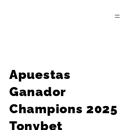
Saltar
al
contenido
Apuestas
Ganador
Champions 2025
Tonybet