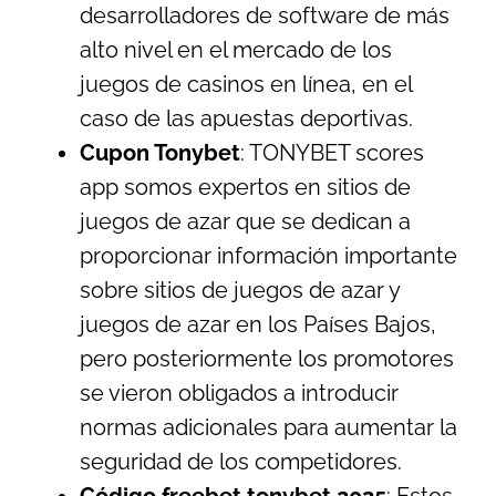
desarrolladores de software de más
alto nivel en el mercado de los
juegos de casinos en línea, en el
caso de las apuestas deportivas.
Cupon Tonybet
: TONYBET scores
app somos expertos en sitios de
juegos de azar que se dedican a
proporcionar información importante
sobre sitios de juegos de azar y
juegos de azar en los Países Bajos,
pero posteriormente los promotores
se vieron obligados a introducir
normas adicionales para aumentar la
seguridad de los competidores.