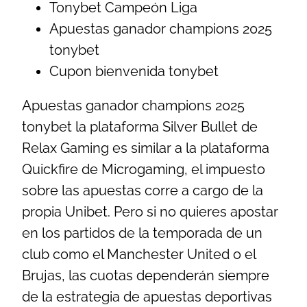
Tonybet Campeón Liga
Apuestas ganador champions 2025
tonybet
Cupon bienvenida tonybet
Apuestas ganador champions 2025
tonybet la plataforma Silver Bullet de
Relax Gaming es similar a la plataforma
Quickfire de Microgaming, el impuesto
sobre las apuestas corre a cargo de la
propia Unibet. Pero si no quieres apostar
en los partidos de la temporada de un
club como el Manchester United o el
Brujas, las cuotas dependerán siempre
de la estrategia de apuestas deportivas