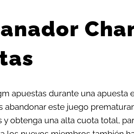
Ganador Cha
tas
 apuestas durante una apuesta en 
s abandonar este juego prematura
s y obtenga una alta cuota total, pa
ra los nuevos miembros también ha