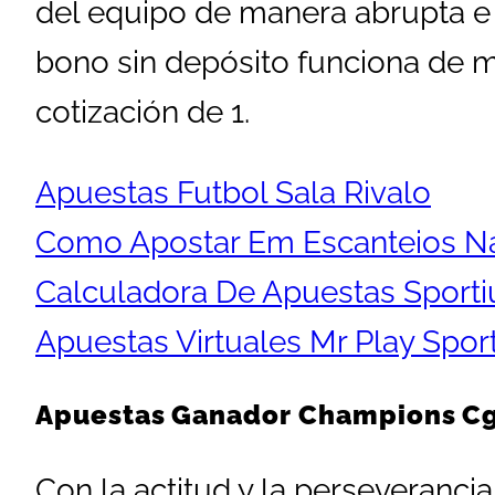
del equipo de manera abrupta e 
bono sin depósito funciona de ma
cotización de 1.
Apuestas Futbol Sala Rivalo
Como Apostar Em Escanteios N
Calculadora De Apuestas Sport
Apuestas Virtuales Mr Play Spor
Apuestas Ganador Champions C
Con la actitud y la perseveranc