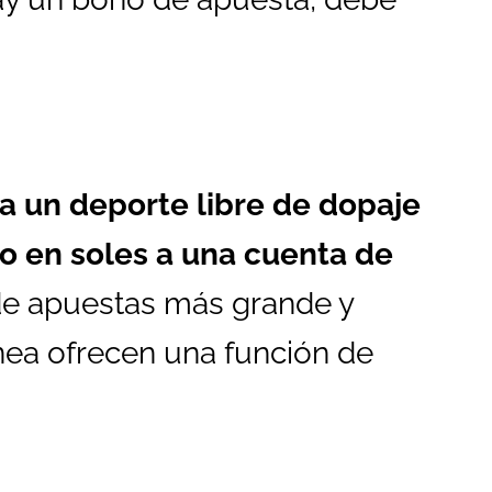
ia un deporte libre de dopaje
ro en soles a una cuenta de
de apuestas más grande y
nea ofrecen una función de