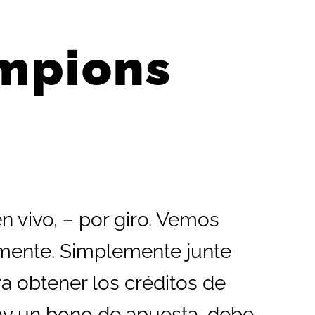
mpions
vivo, – por giro. Vemos
mente. Simplemente junte
ra obtener los créditos de
y un bono de apuesta, debe