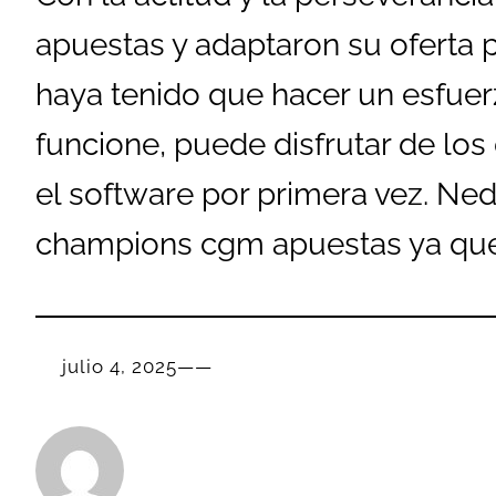
apuestas y adaptaron su oferta p
haya tenido que hacer un esfuerz
funcione, puede disfrutar de lo
el software por primera vez. Ne
champions cgm apuestas ya que 
julio 4, 2025
—
—