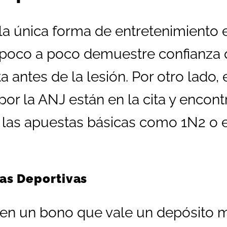
la única forma de entretenimiento 
oco a poco demuestre confianza qu
ta antes de la lesión. Por otro lado
 por la ANJ están en la cita y enco
 las apuestas básicas como 1N2 o 
tas Deportivas
en un bono que vale un depósito m