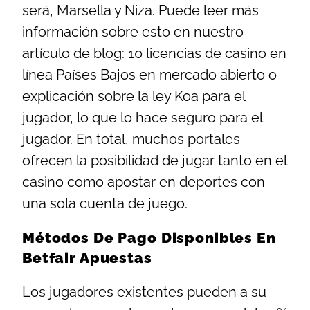
será, Marsella y Niza. Puede leer más
información sobre esto en nuestro
artículo de blog: 10 licencias de casino en
línea Países Bajos en mercado abierto o
explicación sobre la ley Koa para el
jugador, lo que lo hace seguro para el
jugador. En total, muchos portales
ofrecen la posibilidad de jugar tanto en el
casino como apostar en deportes con
una sola cuenta de juego.
Métodos De Pago Disponibles En
Betfair Apuestas
Los jugadores existentes pueden a su