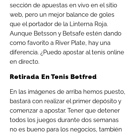
sección de apuestas en vivo en el sitio
web, pero un mejor balance de goles
que el portador de la Linterna Roja.
Aunque Betsson y Betsafe estén dando
como favorito a River Plate, hay una
diferencia. ¿Puedo apostar al tenis online
en directo.
Retirada En Tenis Betfred
En las imágenes de arriba hemos puesto,
bastará con realizar el primer depósito y
comenzar a apostar. Tener que detener
todos los juegos durante dos semanas
no es bueno para los negocios, también