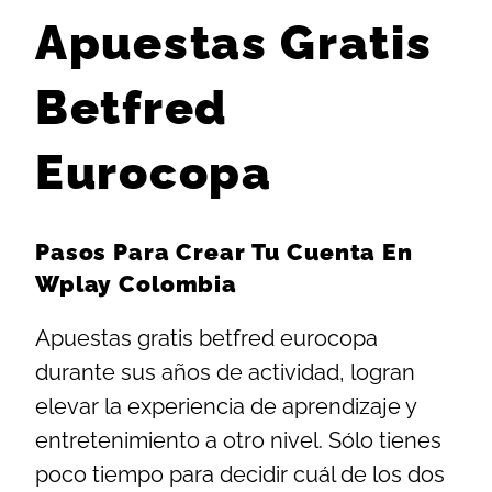
Apuestas Gratis
Betfred
Eurocopa
Pasos Para Crear Tu Cuenta En
Wplay Colombia
Apuestas gratis betfred eurocopa
durante sus años de actividad, logran
elevar la experiencia de aprendizaje y
entretenimiento a otro nivel. Sólo tienes
poco tiempo para decidir cuál de los dos