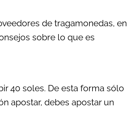
proveedores de tragamonedas, en
consejos sobre lo que es
bir 40 soles. De esta forma sólo
tón apostar, debes apostar un