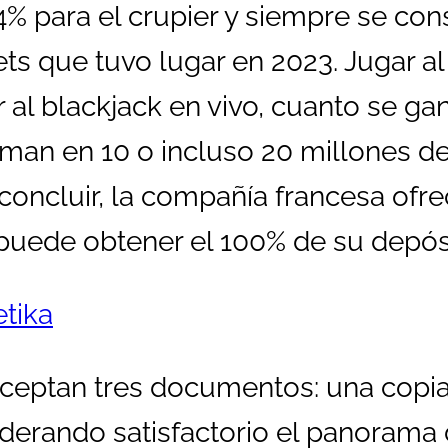
4% para el crupier y siempre se con
s que tuvo lugar en 2023. Jugar al 
al blackjack en vivo, cuanto se ga
iman en 10 o incluso 20 millones d
concluir, la compañía francesa ofre
puede obtener el 100% de su depós
tika
aceptan tres documentos: una copi
derando satisfactorio el panorama