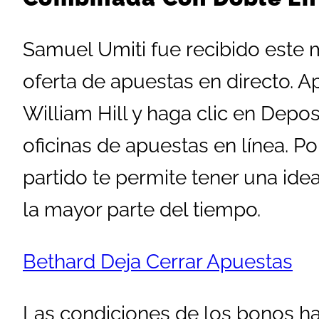
Samuel Umiti fue recibido este 
oferta de apuestas en directo. A
William Hill y haga clic en Deposi
oficinas de apuestas en línea. Po
partido te permite tener una ide
la mayor parte del tiempo.
Bethard Deja Cerrar Apuestas
Las condiciones de los bonos h