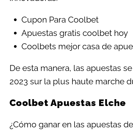
Cupon Para Coolbet
Apuestas gratis coolbet hoy
Coolbets mejor casa de apue
De esta manera, las apuestas se
2023 sur la plus haute marche d
Coolbet Apuestas Elche
¿Cómo ganar en las apuestas de 