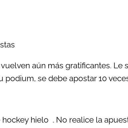
stas
 vuelven aún más gratificantes. Le
u podium, se debe apostar 10 veces
hockey hielo . No realice la apues