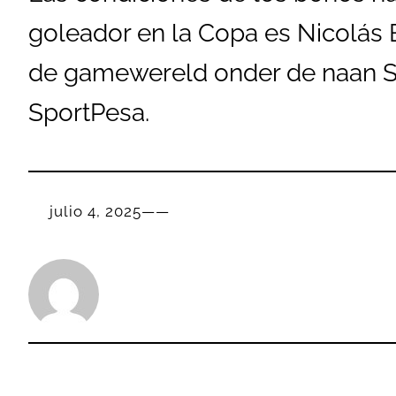
goleador en la Copa es Nicolás 
de gamewereld onder de naan Su
SportPesa.
julio 4, 2025
—
—