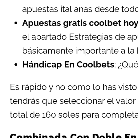
apuestas italianas desde todo
Apuestas gratis coolbet ho
el apartado Estrategias de ap
básicamente importante a la 
Hándicap En Coolbets
: ¿Qué
Es rápido y no como lo has visto 
tendrás que seleccionar el valor
total de 160 soles para completa
Combinada Con Doble En 